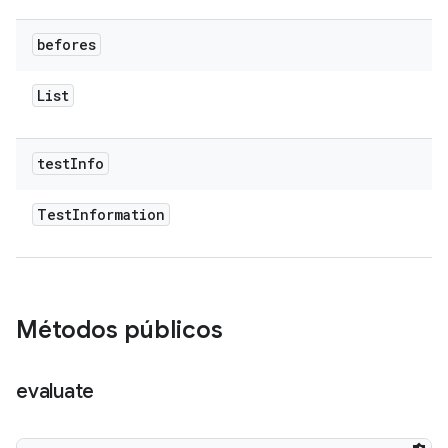
befores
List
test
Info
Test
Information
Métodos públicos
evaluate