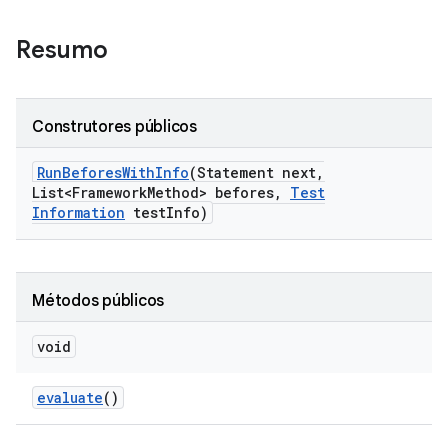
Resumo
Construtores públicos
Run
Befores
With
Info
(Statement next
,
List<Framework
Method> befores
,
Test
Information
test
Info)
Métodos públicos
void
evaluate
()