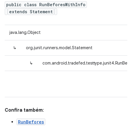
public class RunBeforesWithInfo
extends Statement
java.lang.Object
↳
org.junit.runners.model.Statement
↳
com.android.tradefed.testtype.junit4.RunBefo
Confira também
:
RunBefores