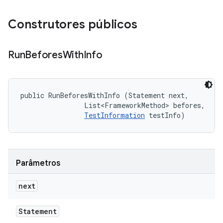
Construtores públicos
Run
Befores
With
Info
public RunBeforesWithInfo (Statement next, 

                List<FrameworkMethod> befores, 

TestInformation
 testInfo)
Parâmetros
next
Statement