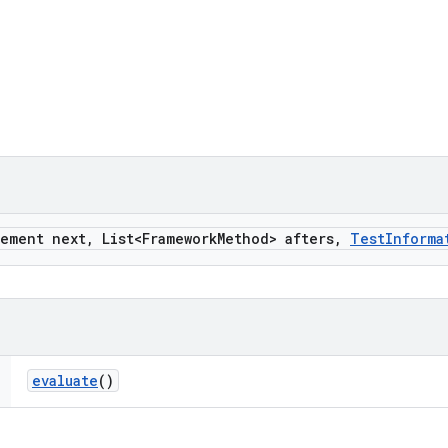
tement next
,
List<Framework
Method> afters
,
Test
Informa
evaluate
()