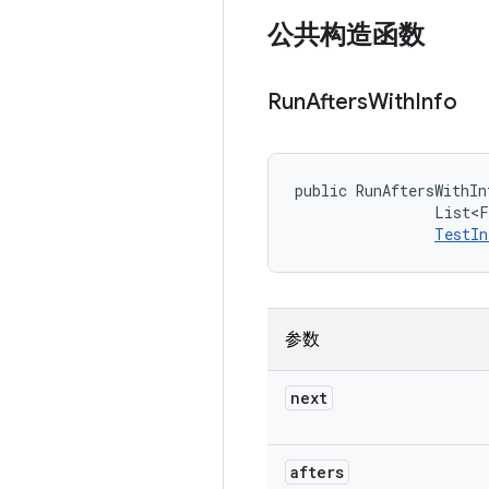
公共构造函数
Run
Afters
With
Info
public RunAftersWithIn
                List<F
TestIn
参数
next
afters