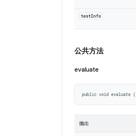
test
Info
公共方法
evaluate
public void evaluate (
抛出