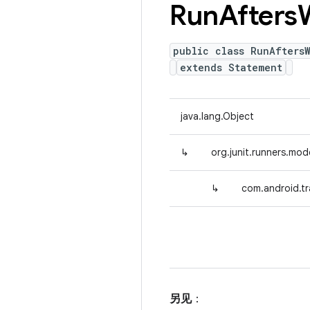
Run
Afters
public class RunAfters
extends Statement
java.lang.Object
↳
org.junit.runners.mo
↳
com.android.tr
另见
：