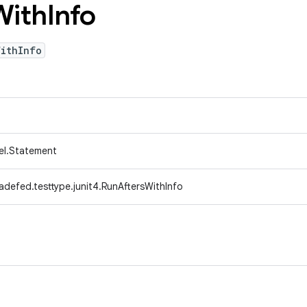
With
Info
WithInfo
del.Statement
adefed.testtype.junit4.RunAftersWithInfo