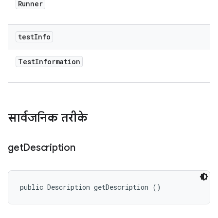
Runner
test
Info
Test
Information
सार्वजनिक तरीके
get
Description
public Description getDescription ()