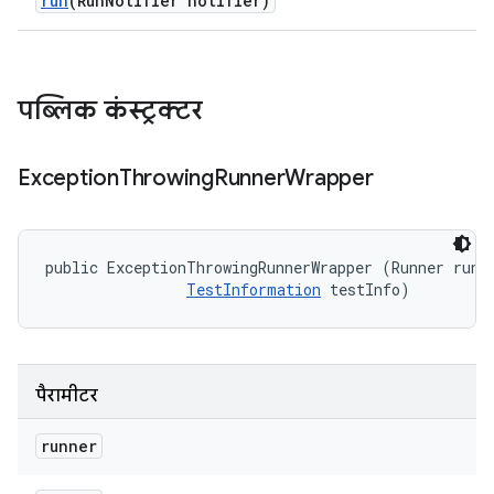
run
(Run
Notifier notifier)
पब्लिक कंस्ट्रक्टर
Exception
Throwing
Runner
Wrapper
public ExceptionThrowingRunnerWrapper (Runner runne
TestInformation
 testInfo)
पैरामीटर
runner