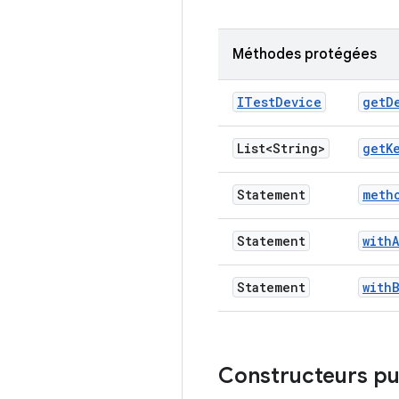
Méthodes protégées
ITest
Device
get
D
List<String>
get
K
Statement
meth
Statement
with
Statement
with
Constructeurs pu