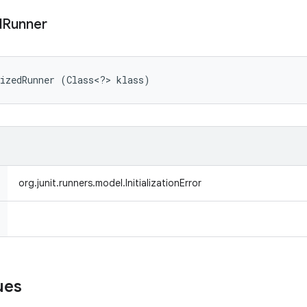
d
Runner
rizedRunner (Class<?> klass)
org.junit.runners.model.InitializationError
ues