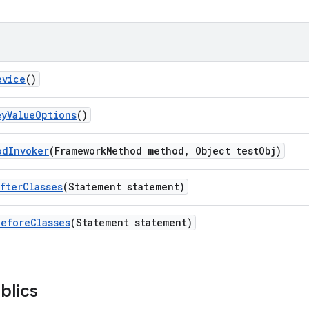
evice
()
ey
Value
Options
()
od
Invoker
(Framework
Method method
,
Object test
Obj)
After
Classes
(Statement statement)
Before
Classes
(Statement statement)
blics