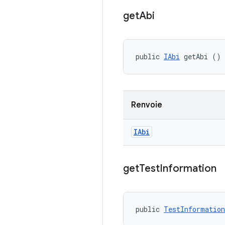
get
Abi
public 
IAbi
 getAbi ()
Renvoie
IAbi
get
Test
Information
public 
TestInformation