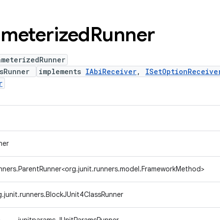
ameterized
Runner
ameterizedRunner
msRunner
implements
IAbiReceiver
,
ISetOptionReceive
r
ner
runners.ParentRunner<org.junit.runners.model.FrameworkMethod>
g.junit.runners.BlockJUnit4ClassRunner