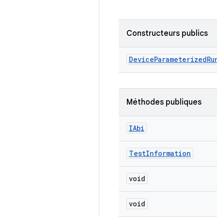
Constructeurs publics
Device
Parameterized
Ru
Méthodes publiques
IAbi
Test
Information
void
void