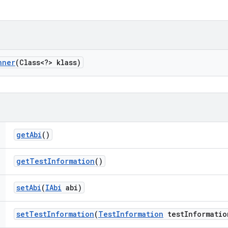
nner
(Class<?> klass)
get
Abi
()
get
Test
Information
()
set
Abi
(
IAbi
abi)
set
Test
Information
(
Test
Information
test
Informatio