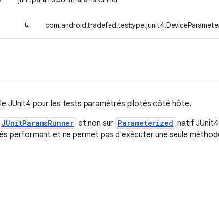
↳
junitparams.JUnitParamsRunner
↳
com.android.tradefed.testtype.junit4.DeviceParamete
e JUnit4 pour les tests paramétrés pilotés côté hôte.
JUnitParamsRunner
et non sur
Parameterized
natif JUnit4
rès performant et ne permet pas d'exécuter une seule méthod