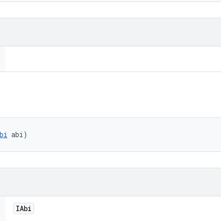
bi
 abi)
IAbi