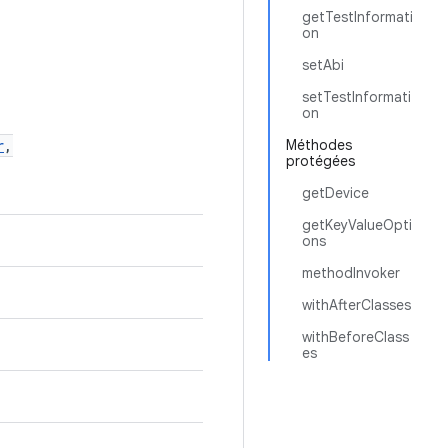
getTestInformati
on
setAbi
setTestInformati
on
r
,
Méthodes
protégées
getDevice
getKeyValueOpti
ons
methodInvoker
withAfterClasses
withBeforeClass
es