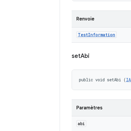
Renvoie
Test
Information
set
Abi
public void setAbi (
IA
Paramètres
abi