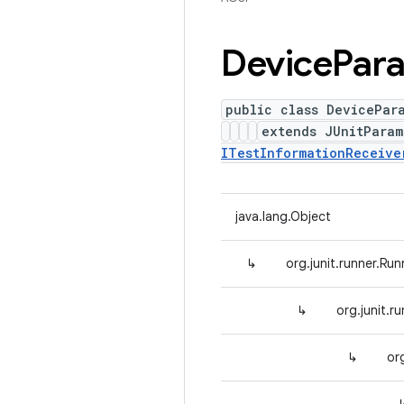
Device
Par
public class DevicePar
extends JUnitPara
ITestInformationReceive
java.lang.Object
↳
org.junit.runner.Run
↳
org.junit.
↳
or