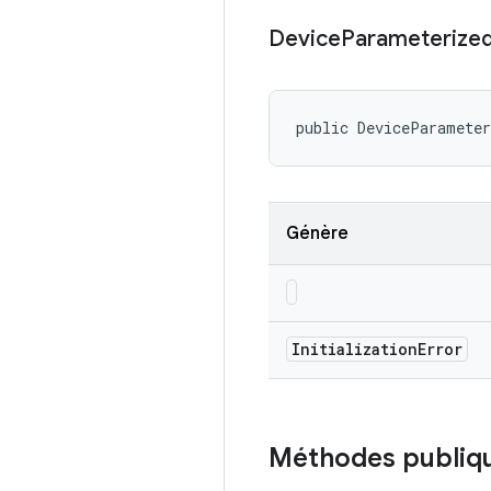
Device
Parameterize
public DeviceParamete
Génère
Initialization
Error
Méthodes publiq