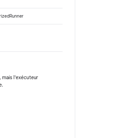
rizedRunner
, mais l'exécuteur
e.