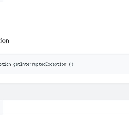
ion
ption getInterruptedException ()