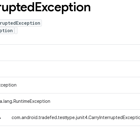
rupted
Exception
ruptedException
ption
xception
va.lang.RuntimeException
↳
com.android.tradefed.testtype.junit4.CarryInterruptedExcepti