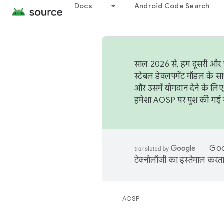
Docs
Android Code Search
साल 2026 से, हम दूसरी और च
स्टेबल डेवलपमेंट मॉडल के सा
और उसमें योगदान देने के लिए
हमेशा AOSP पर पुश की गई सब
Goog
टेक्नोलॉजी का इस्तेमाल करता 
AOSP