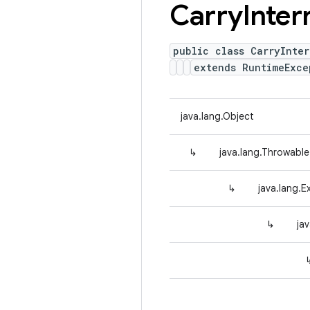
Carry
Inter
public class CarryInter
extends RuntimeExce
java.lang.Object
↳
java.lang.Throwable
↳
java.lang.E
↳
ja