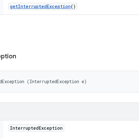
get
Interrupted
Exception
()
ption
dException (InterruptedException e)
Interrupted
Exception