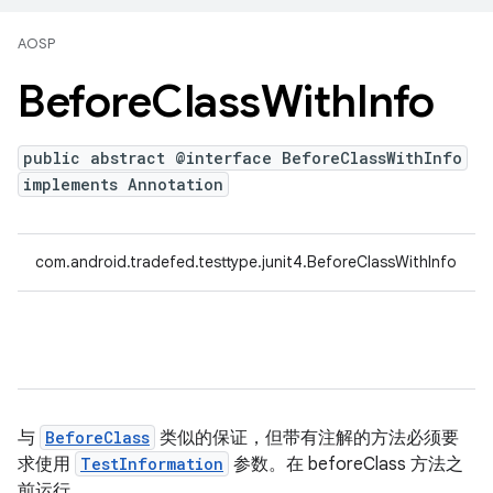
AOSP
Before
Class
With
Info
public abstract @interface BeforeClassWithInfo
implements Annotation
com.android.tradefed.testtype.junit4.BeforeClassWithInfo
与
BeforeClass
类似的保证，但带有注解的方法必须要
求使用
TestInformation
参数。在 beforeClass 方法之
前运行。