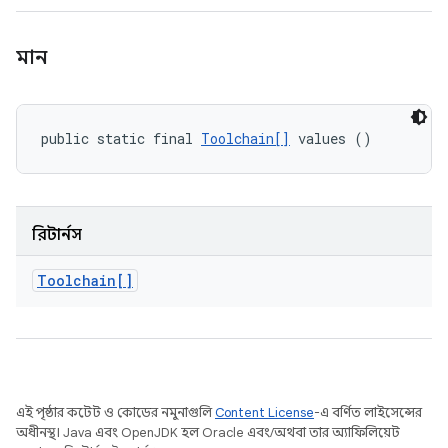
মান
public static final 
Toolchain[]
 values ()
রিটার্নস
Toolchain[]
এই পৃষ্ঠার কন্টেন্ট ও কোডের নমুনাগুলি
Content License
-এ বর্ণিত লাইসেন্সের
অধীনস্থ। Java এবং OpenJDK হল Oracle এবং/অথবা তার অ্যাফিলিয়েট