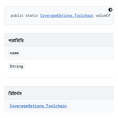
public static 
CoverageOptions.Toolchain
 valueOf (S
পরামিতি
name
String
রিটার্নস
Coverage
Options
.
Toolchain