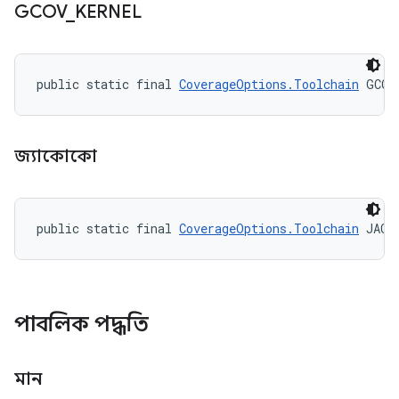
GCOV
_
KERNEL
public static final 
CoverageOptions.Toolchain
 GCOV
জ্যাকোকো
public static final 
CoverageOptions.Toolchain
 JACO
পাবলিক পদ্ধতি
মান