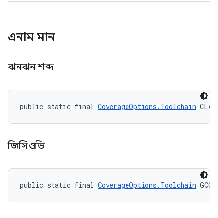
এনাম মান
ঝনঝন শব্দ
public static final 
CoverageOptions.Toolchain
 CLAN
জিসিওভি
public static final 
CoverageOptions.Toolchain
 GCOV