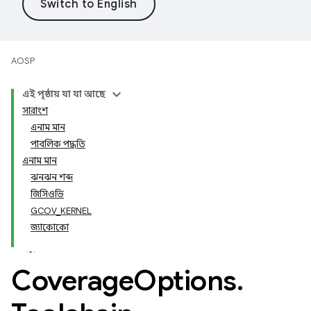
AOSP
এই পৃষ্ঠায় যা যা আছে
সারাংশ
এনাম মান
পাবলিক পদ্ধতি
এনাম মান
ঝনঝন শব্দ
জিসিওভি
GCOV_KERNEL
জ্যাকোকো
Coverage
Options
.