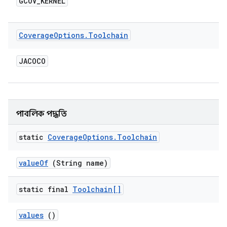
GCOV
_
KERNEL
Coverage
Options
.
Toolchain
JACOCO
পাবলিক পদ্ধতি
static
Coverage
Options
.
Toolchain
value
Of
(String name)
static final
Toolchain[]
values
()