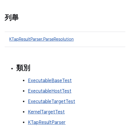
列舉
KTapResultParser.ParseResolution
類別
ExecutableBaseTest
ExecutableHostTest
ExecutableTargetTest
KernelTargetTest
KTapResultParser