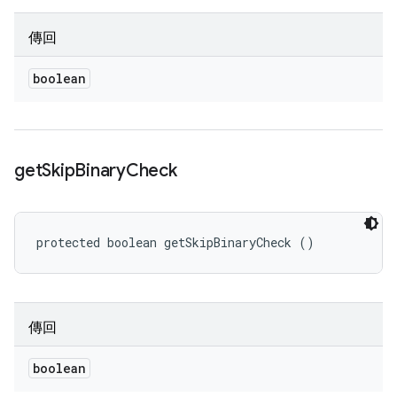
傳回
boolean
get
Skip
Binary
Check
protected boolean getSkipBinaryCheck ()
傳回
boolean