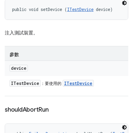
public void setDevice (
ITestDevice
 device)
注入測試裝置。
參數
device
ITest
Device
ITest
Device
：要使用的
should
Abort
Run