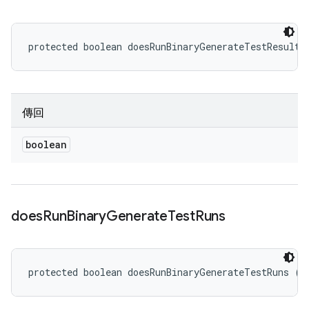
protected boolean doesRunBinaryGenerateTestResults
傳回
boolean
does
Run
Binary
Generate
Test
Runs
protected boolean doesRunBinaryGenerateTestRuns ()