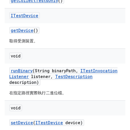
get
Collect
Tests
Only
()
ITest
Device
get
Device
()
取得受測裝置。
void
run
Binary
(String binary
Path
,
ITest
Invocation
Listener
listener
,
Test
Description
description)
在指定路徑實際執行二進位檔。
void
set
Device
(
ITest
Device
device)