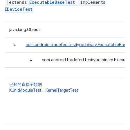
extends
ExecutableBaseTest
implements
IDeviceTest
java.lang.Object
↳
com.android.tradefed.testtype.binary.ExecutableBase
↳
com.android.tradefed.testtype.binary.Execut
已知的直接子類別
KUnitModuleTest
、
KernelTargetTest