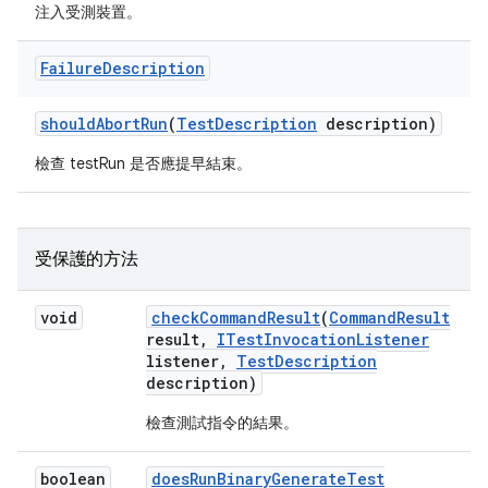
注入受測裝置。
Failure
Description
should
Abort
Run
(
Test
Description
description)
檢查 testRun 是否應提早結束。
受保護的方法
void
check
Command
Result
(
Command
Result
result
,
ITest
Invocation
Listener
listener
,
Test
Description
description)
檢查測試指令的結果。
boolean
does
Run
Binary
Generate
Test