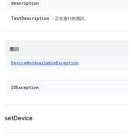
description
Test
Description
：正在進行的測試。
擲回
Device
Not
Available
Exception
IOException
set
Device