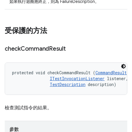
如果執行迴圈應終止，則為 FailureDescription。
受保護的方法
check
Command
Result
protected void checkCommandResult (
CommandResult
 r
ITestInvocationListener
 listener, 

TestDescription
 description)
檢查測試指令的結果。
參數