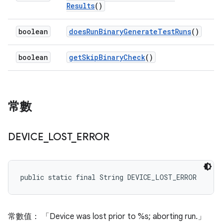
Results
()
boolean
does
Run
Binary
Generate
Test
Runs
()
boolean
get
Skip
Binary
Check
()
常數
DEVICE
_
LOST
_
ERROR
public static final String DEVICE_LOST_ERROR
常數值： 「Device was lost prior to %s; aborting run.」