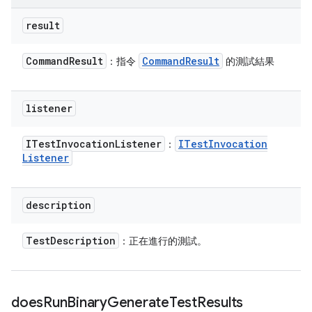
result
Command
Result
Command
Result
：指令
的測試結果
listener
ITest
Invocation
Listener
ITest
Invocation
：
Listener
description
Test
Description
：正在進行的測試。
does
Run
Binary
Generate
Test
Results