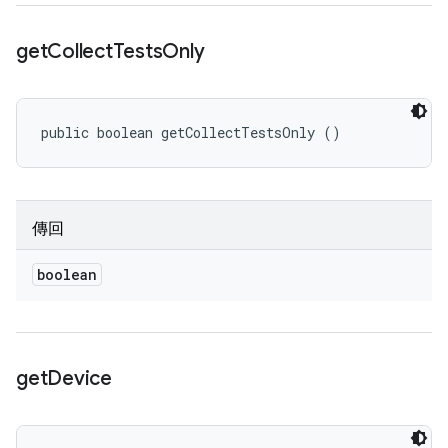
get
Collect
Tests
Only
public boolean getCollectTestsOnly ()
傳回
boolean
get
Device