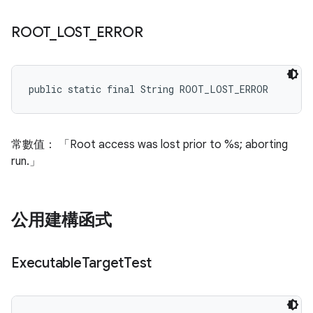
ROOT
_
LOST
_
ERROR
public static final String ROOT_LOST_ERROR
常數值： 「Root access was lost prior to %s; aborting
run.」
公用建構函式
Executable
Target
Test