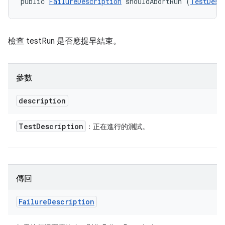
public 
FailureDescription
 shouldAbortRun (
TestDesc
檢查 testRun 是否應提早結束。
參數
description
Test
Description
：正在進行的測試。
傳回
Failure
Description