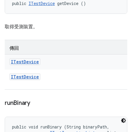
public 
ITestDevice
 getDevice ()
取得受測裝置。
傳回
ITest
Device
ITest
Device
run
Binary
public void runBinary (String binaryPath, 
