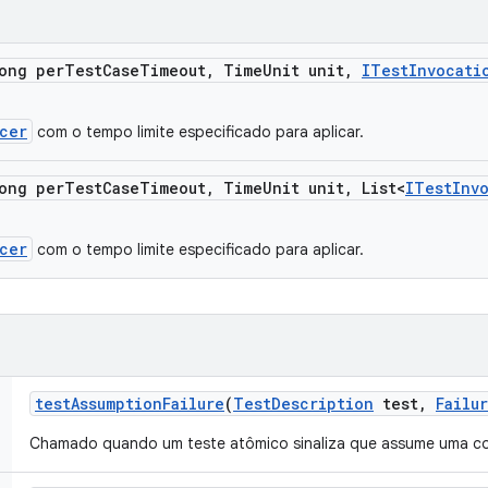
ong per
Test
Case
Timeout
,
Time
Unit unit
,
ITest
Invocati
cer
com o tempo limite especificado para aplicar.
ong per
Test
Case
Timeout
,
Time
Unit unit
,
List<
ITest
Inv
cer
com o tempo limite especificado para aplicar.
test
Assumption
Failure
(
Test
Description
test
,
Failu
Chamado quando um teste atômico sinaliza que assume uma co