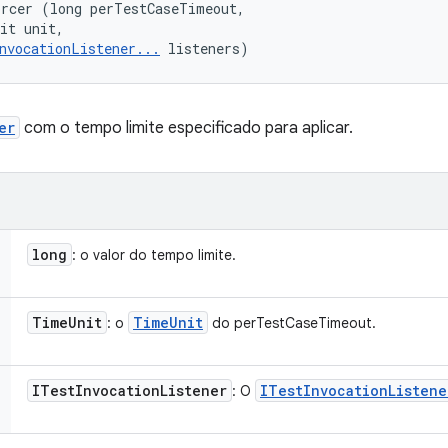
rcer (long perTestCaseTimeout, 

it unit, 

nvocationListener...
 listeners)
er
com o tempo limite especificado para aplicar.
long
: o valor do tempo limite.
Time
Unit
Time
Unit
: o
do perTestCaseTimeout.
ITest
Invocation
Listener
ITest
Invocation
Listene
: O