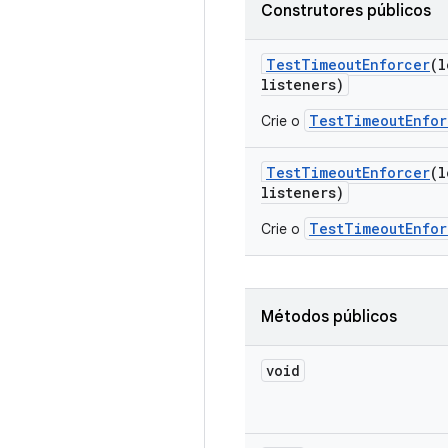
Construtores públicos
Test
Timeout
Enforcer
(l
listeners)
TestTimeoutEnfor
Crie o
Test
Timeout
Enforcer
(l
listeners)
TestTimeoutEnfor
Crie o
Métodos públicos
void