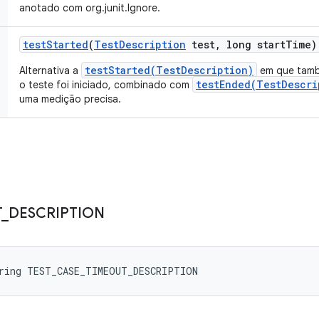
anotado com org.junit.Ignore.
test
Started
(
Test
Description
test
,
long start
Time)
testStarted(TestDescription)
Alternativa a
em que tamb
testEnded(TestDescri
o teste foi iniciado, combinado com
uma medição precisa.
T
_
DESCRIPTION
tring TEST_CASE_TIMEOUT_DESCRIPTION