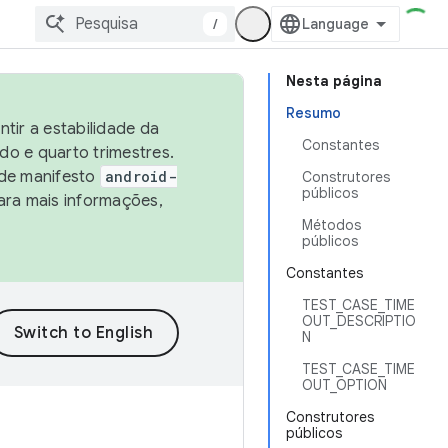
/
Nesta página
Resumo
tir a estabilidade da
Constantes
o e quarto trimestres.
 de manifesto
android-
Construtores
públicos
ara mais informações,
Métodos
públicos
Constantes
TEST_CASE_TIME
OUT_DESCRIPTIO
N
TEST_CASE_TIME
OUT_OPTION
Construtores
públicos