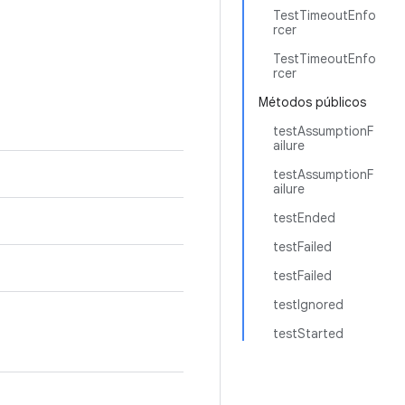
TestTimeoutEnfo
rcer
TestTimeoutEnfo
rcer
Métodos públicos
testAssumptionF
ailure
testAssumptionF
ailure
testEnded
testFailed
testFailed
testIgnored
testStarted