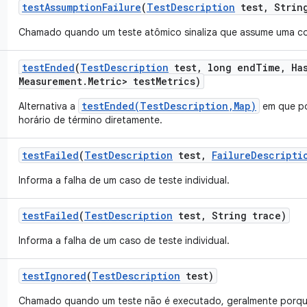
test
Assumption
Failure
(
Test
Description
test
,
String
Chamado quando um teste atômico sinaliza que assume uma co
test
Ended
(
Test
Description
test
,
long end
Time
,
Ha
Measurement
.
Metric> test
Metrics)
testEnded(TestDescription,Map)
Alternativa a
em que po
horário de término diretamente.
test
Failed
(
Test
Description
test
,
Failure
Descripti
Informa a falha de um caso de teste individual.
test
Failed
(
Test
Description
test
,
String trace)
Informa a falha de um caso de teste individual.
test
Ignored
(
Test
Description
test)
Chamado quando um teste não é executado, geralmente porqu