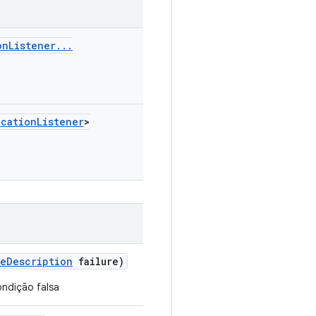
on
Listener
.
.
.
ocation
Listener
>
re
Description
failure)
ndição falsa