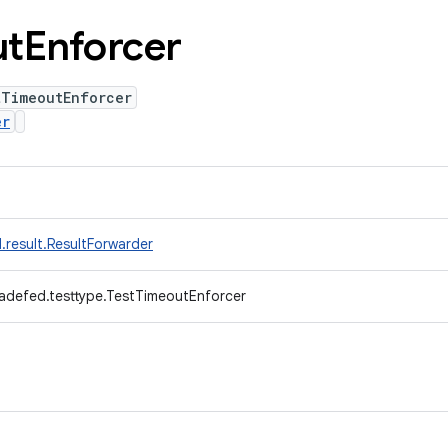
ut
Enforcer
tTimeoutEnforcer
er
.result.ResultForwarder
adefed.testtype.TestTimeoutEnforcer