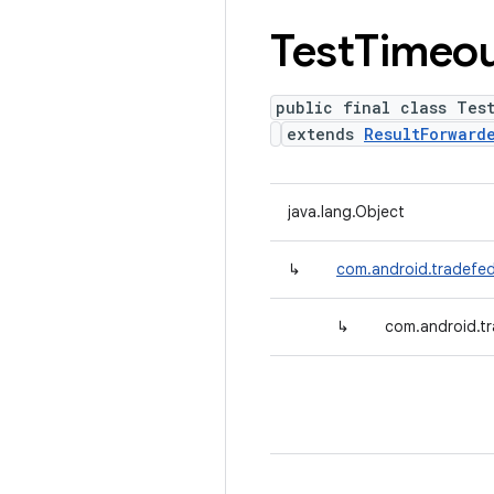
Test
Timeo
public final class Tes
extends
ResultForward
java.lang.Object
↳
com.android.tradefed
↳
com.android.tr