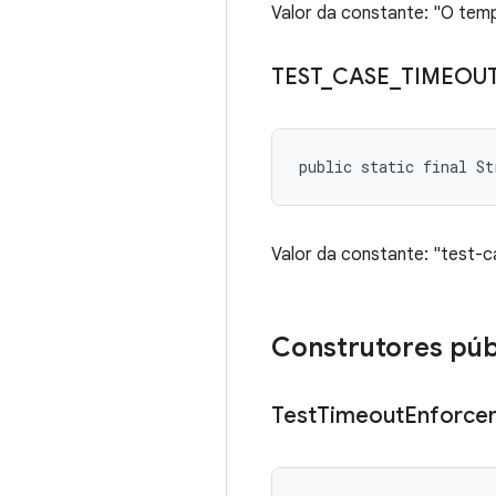
Valor da constante: "O temp
TEST
_
CASE
_
TIMEOU
public static final S
Valor da constante: "test-
Construtores púb
Test
Timeout
Enforce