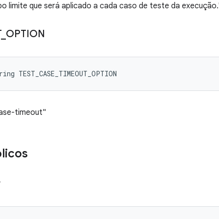
o limite que será aplicado a cada caso de teste da execução.
T
_
OPTION
tring TEST_CASE_TIMEOUT_OPTION
case-timeout"
licos
r