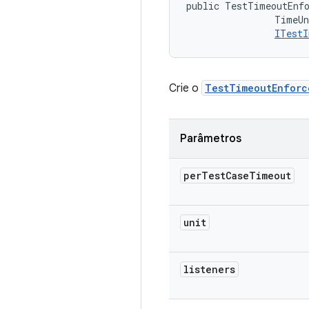
public TestTimeoutEnfo
                TimeUn
ITestI
Crie o
TestTimeoutEnforc
Parâmetros
per
Test
Case
Timeout
unit
listeners