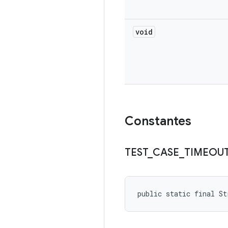
void
Constantes
TEST
_
CASE
_
TIMEOU
public static final S