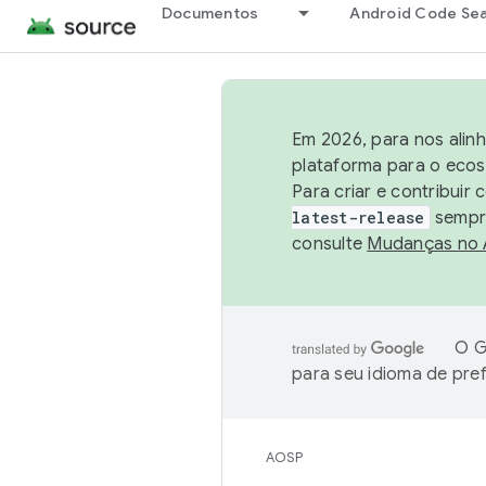
Documentos
Android Code Se
Em 2026, para nos alin
plataforma para o ecos
Para criar e contribuir
latest-release
sempre
consulte
Mudanças no
O G
para seu idioma de pre
AOSP