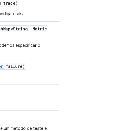
 trace)
ndição falsa
sh
Map<String
,
Metric
demos especificar o
on
failure)
e um método de teste é