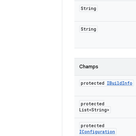
String
String
Champs
protected
IBuild
Info
protected
List<String>
protected
IConfiguration