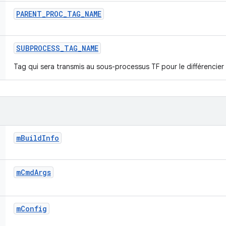
PARENT
_
PROC
_
TAG
_
NAME
SUBPROCESS
_
TAG
_
NAME
Tag qui sera transmis au sous-processus TF pour le différencier
m
Build
Info
m
Cmd
Args
m
Config