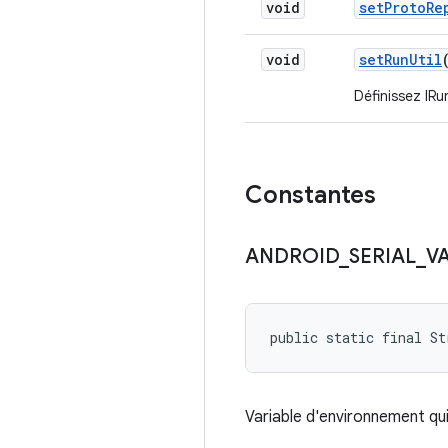
void
set
Proto
Re
void
set
Run
Util
Définissez IRun
Constantes
ANDROID
_
SERIAL
_
V
public static final St
Variable d'environnement qui