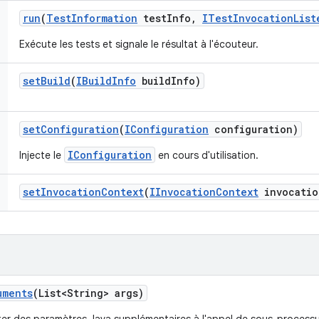
run
(
Test
Information
test
Info
,
ITest
Invocation
List
Exécute les tests et signale le résultat à l'écouteur.
set
Build
(
IBuild
Info
build
Info)
set
Configuration
(
IConfiguration
configuration)
IConfiguration
Injecte le
en cours d'utilisation.
set
Invocation
Context
(
IInvocation
Context
invocatio
uments
(List<String> args)