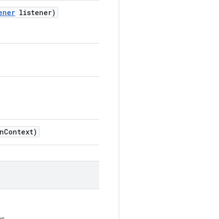
ener
listener)
n
Context)