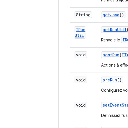
Permet d'ajou
String
get
Java
()
IRun
get
Run
Util
Util
IR
Renvoie le
void
post
Run
(
IT
Actions à effe
void
pre
Run
()
Configurez vot
void
set
Event
St
Définissez "u