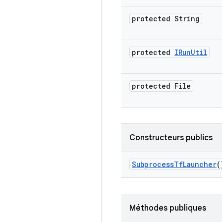
protected String
protected
IRun
Util
protected File
Constructeurs publics
Subprocess
Tf
Launcher
(
Méthodes publiques