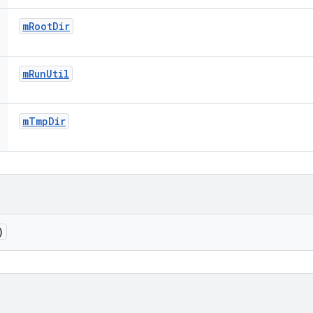
m
Root
Dir
m
Run
Util
m
Tmp
Dir
)