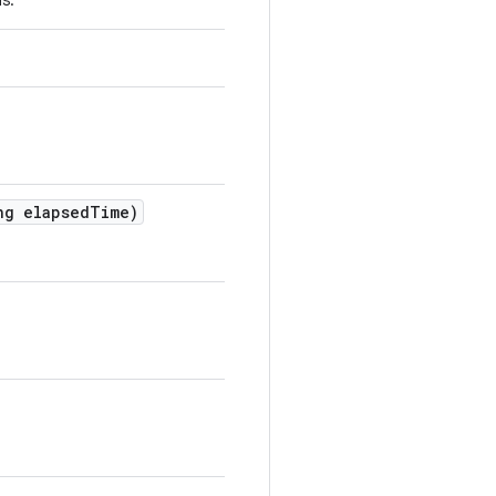
s.
g elapsed
Time)