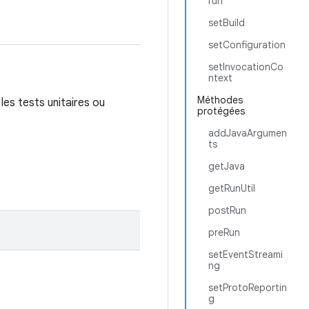
run
setBuild
setConfiguration
setInvocationCo
ntext
Méthodes
les tests unitaires ou
protégées
addJavaArgumen
ts
getJava
getRunUtil
postRun
preRun
setEventStreami
ng
setProtoReportin
g