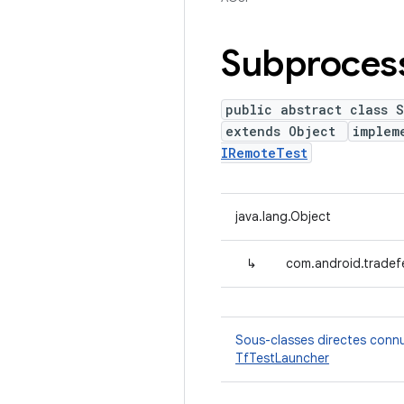
Subproces
public abstract class 
extends Object
implem
IRemoteTest
java.lang.Object
↳
com.android.tradef
Sous-classes directes conn
TfTestLauncher