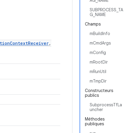
AG_NAME
SUBPROCESS_TA
G_NAME
Champs
mBuildInfo
tionContextReceiver
,
mCmdArgs
mConfig
mRootDir
mRunUtil
mTmpDir
Constructeurs
publics
SubprocessTfLa
uncher
Méthodes
publiques