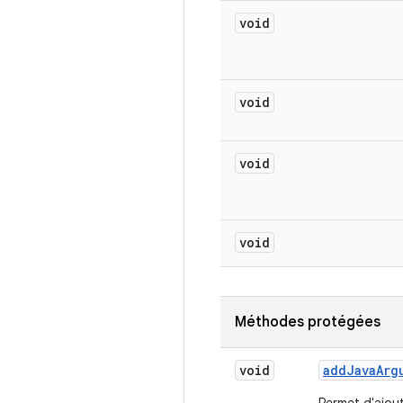
void
void
void
void
Méthodes protégées
void
add
Java
Arg