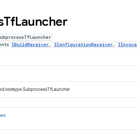
s
Tf
Launcher
SubprocessTfLauncher
ents
IBuildReceiver
,
IConfigurationReceiver
,
IInvoca
ed.testtype.SubprocessTfLauncher
ues