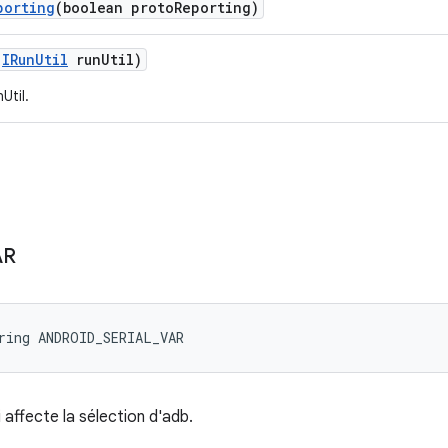
porting
(boolean proto
Reporting)
(
IRun
Util
run
Util)
Util.
AR
ring ANDROID_SERIAL_VAR
 affecte la sélection d'adb.