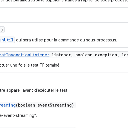
ter des paramètres Java supplémentaires à l'appel de sous-processu
()
unUtil
qui sera utilisé pour la commande du sous-processus.
est
Invocation
Listener
listener
,
boolean exception
,
lon
ctuer une fois le test TF terminé.
re appareil avant d'exécuter le test.
reaming
(boolean event
Streaming)
se-event-streaming".