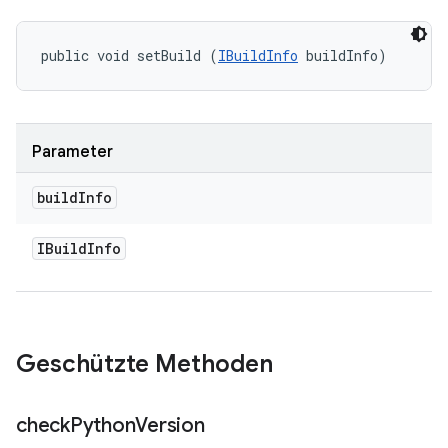
public void setBuild (
IBuildInfo
 buildInfo)
Parameter
build
Info
IBuild
Info
Geschützte Methoden
check
Python
Version