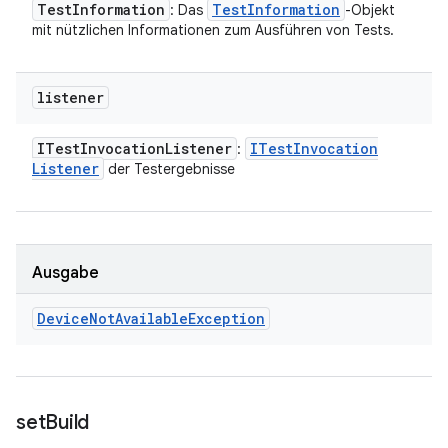
Test
Information
Test
Information
: Das
-Objekt
mit nützlichen Informationen zum Ausführen von Tests.
listener
ITest
Invocation
Listener
ITest
Invocation
:
Listener
der Testergebnisse
Ausgabe
Device
Not
Available
Exception
set
Build