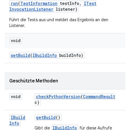
run
(
Test
Information
test
Info
,
ITest
Invocation
Listener
listener)
Führt die Tests aus und meldet das Ergebnis an den
Listener.
void
set
Build
(
IBuild
Info
build
Info)
Geschützte Methoden
void
check
Python
Version
(
Command
Result
c)
IBuild
get
Build
()
Info
IBuildInfo
Gibt die
für diese Aufrufe