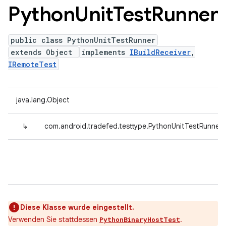
Python
Unit
Test
Runner
public class PythonUnitTestRunner
extends Object
implements
IBuildReceiver
,
IRemoteTest
java.lang.Object
↳
com.android.tradefed.testtype.PythonUnitTestRunner
Diese Klasse wurde eingestellt.
Verwenden Sie stattdessen
.
PythonBinaryHostTest