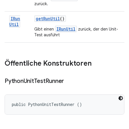
zurück.
IRun
get
Run
Util
()
Util
IRunUtil
Gibt einen
zurück, der den Unit-
Test ausführt
Öffentliche Konstruktoren
Python
Unit
Test
Runner
public PythonUnitTestRunner ()