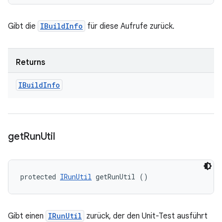
Gibt die
IBuildInfo
für diese Aufrufe zurück.
Returns
IBuild
Info
get
Run
Util
protected 
IRunUtil
 getRunUtil ()
Gibt einen
IRunUtil
zurück, der den Unit-Test ausführt