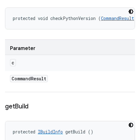
protected void checkPythonVersion (
CommandResult
 c
Parameter
c
Command
Result
get
Build
protected 
IBuildInfo
 getBuild ()