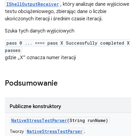
IShellOutputReceiver
, który analizuje dane wyjściowe
testu obciążeniowego, zbierając dane o liczbie
ukończonych iteracji i średnim czasie iteracji.
Szuka tych danych wyjściowych
pass 0 ... ==== pass X Successfully completed X
passes
gdzie „X” oznacza numer iteracji
Podsumowanie
Publiczne konstruktory
Native
Stress
Test
Parser
(String run
Name)
NativeStressTestParser
Tworzy
.