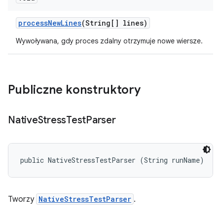
process
New
Lines
(String[] lines)
Wywoływana, gdy proces zdalny otrzymuje nowe wiersze.
Publiczne konstruktory
Native
Stress
Test
Parser
public NativeStressTestParser (String runName)
Tworzy
NativeStressTestParser
.