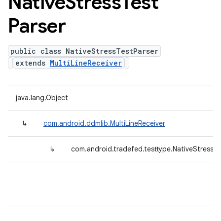
Native
Stress
Test
Parser
public class NativeStressTestParser
extends
MultiLineReceiver
java.lang.Object
↳
com.android.ddmlib.MultiLineReceiver
↳
com.android.tradefed.testtype.NativeStressTe