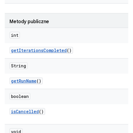
Metody publiczne
int
get
Iterations
Completed
()
String
get
Run
Name
()
boolean
is
Cancelled
()
void