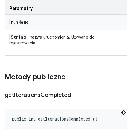
Parametry
run
Name
String
: nazwa uruchomienia. Używane do
rejestrowania.
Metody publiczne
get
Iterations
Completed
public int getIterationsCompleted ()