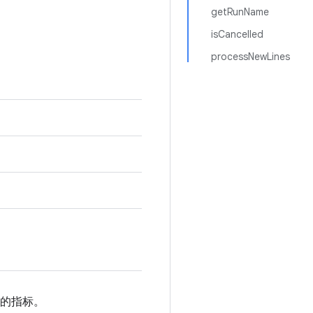
getRunName
isCancelled
processNewLines
的指标。