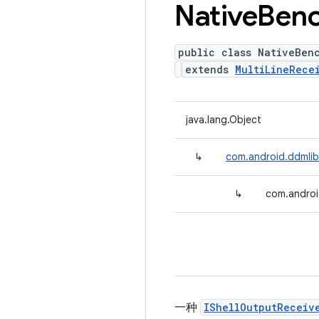
Native
Ben
public class NativeBen
extends
MultiLineRece
java.lang.Object
↳
com.android.ddmlib.
↳
com.androi
一种
IShellOutputReceiv