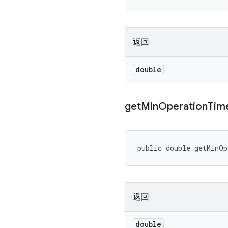
返回
double
get
Min
Operation
Tim
public double getMinO
返回
double