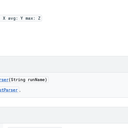
: X avg: Y max: Z
rser
(String run
Name)
stParser
。