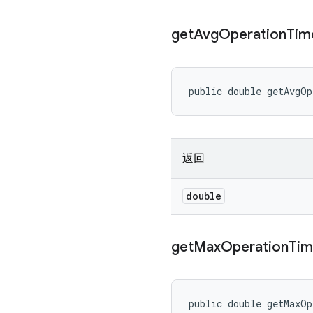
get
Avg
Operation
Tim
public double getAvgO
返回
double
get
Max
Operation
Ti
public double getMaxO