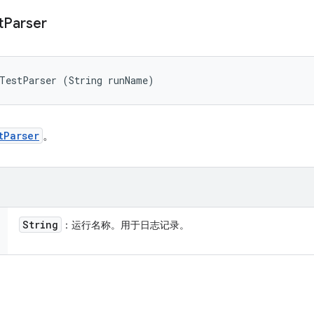
t
Parser
kTestParser (String runName)
tParser
。
String
：运行名称。用于日志记录。