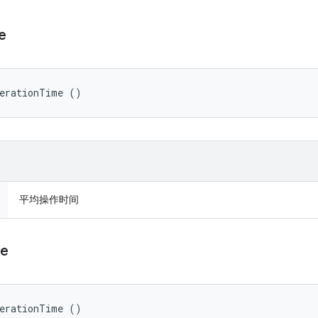
e
perationTime ()
平均操作时间
me
perationTime ()