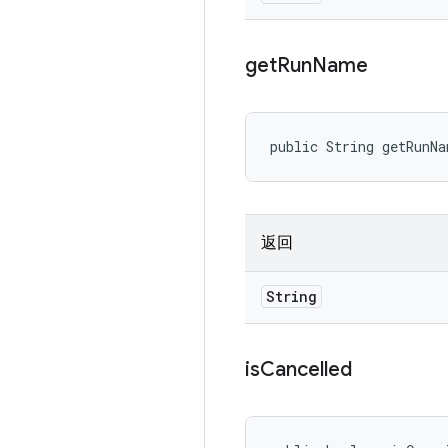
get
Run
Name
public String getRunN
返回
String
is
Cancelled