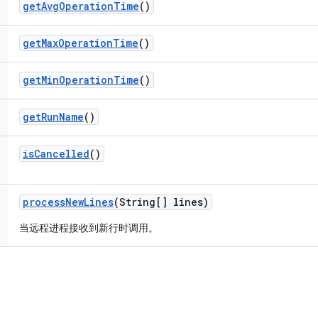
get
Avg
Operation
Time
()
get
Max
Operation
Time
()
get
Min
Operation
Time
()
get
Run
Name
()
is
Cancelled
()
process
New
Lines
(String[] lines)
当远程进程接收到新行时调用。