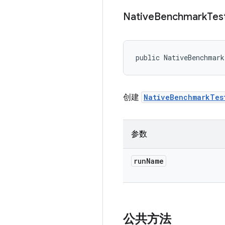
Native
Benchmark
Tes
public NativeBenchmar
创建
NativeBenchmarkTes
参数
run
Name
公共方法