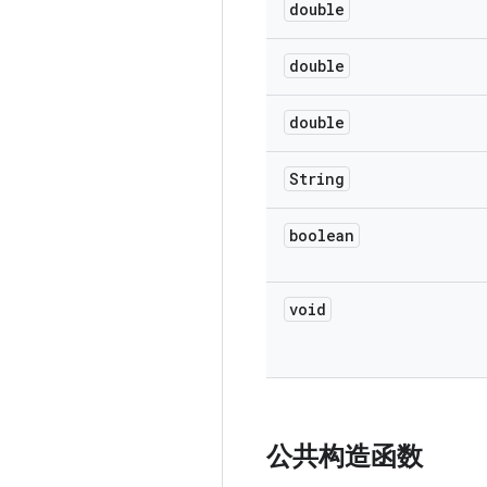
double
double
double
String
boolean
void
公共构造函数