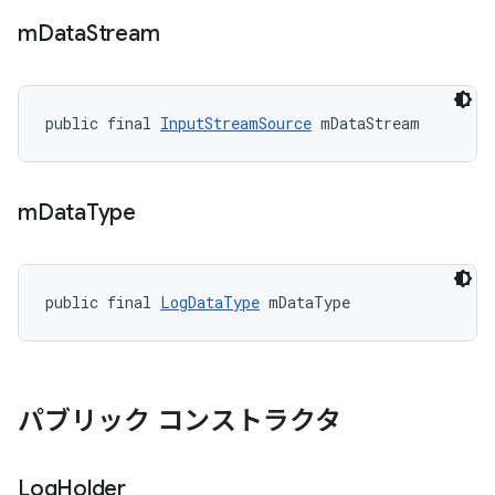
m
Data
Stream
public final 
InputStreamSource
 mDataStream
m
Data
Type
public final 
LogDataType
 mDataType
パブリック コンストラクタ
Log
Holder