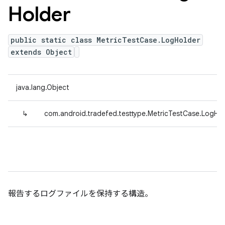
Holder
public static class MetricTestCase.LogHolder
extends Object
java.lang.Object
↳
com.android.tradefed.testtype.MetricTestCase.LogHol
報告するログファイルを保持する構造。