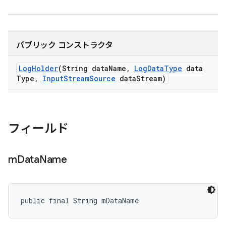
パブリック コンストラクタ
Log
Holder
(String data
Name
,
Log
Data
Type
data
Type
,
Input
Stream
Source
data
Stream)
フィールド
m
Data
Name
public final String mDataName