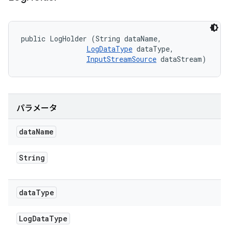
public LogHolder (String dataName, 

LogDataType
 dataType, 

InputStreamSource
 dataStream)
パラメータ
data
Name
String
data
Type
Log
Data
Type