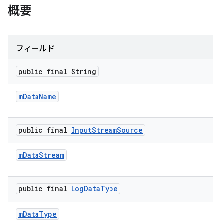
概要
フィールド
public final String
m
Data
Name
public final
Input
Stream
Source
m
Data
Stream
public final
Log
Data
Type
m
Data
Type