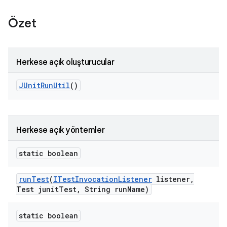
Özet
Herkese açık oluşturucular
JUnit
Run
Util
()
Herkese açık yöntemler
static boolean
run
Test
(
ITest
Invocation
Listener
listener
,
Test junit
Test
,
String run
Name)
static boolean