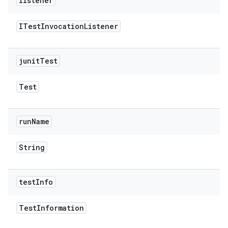
listener
ITest
Invocation
Listener
junit
Test
Test
run
Name
String
test
Info
Test
Information