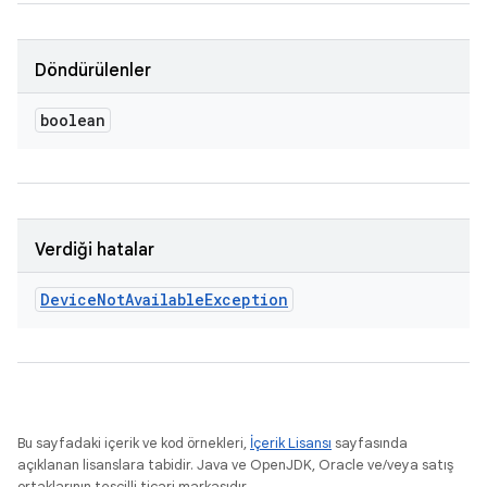
Döndürülenler
boolean
Verdiği hatalar
Device
Not
Available
Exception
Bu sayfadaki içerik ve kod örnekleri,
İçerik Lisansı
sayfasında
açıklanan lisanslara tabidir. Java ve OpenJDK, Oracle ve/veya satış
ortaklarının tescilli ticari markasıdır.