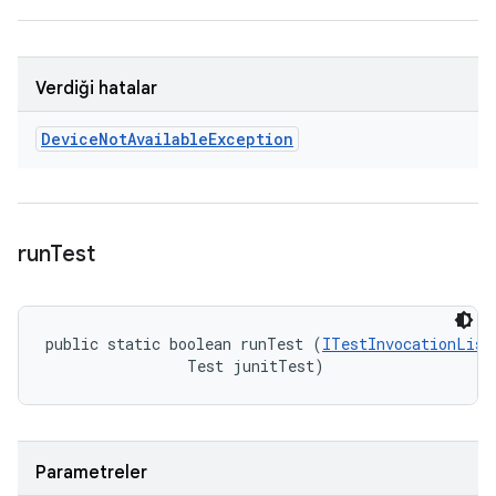
Verdiği hatalar
Device
Not
Available
Exception
run
Test
public static boolean runTest (
ITestInvocationList
                Test junitTest)
Parametreler