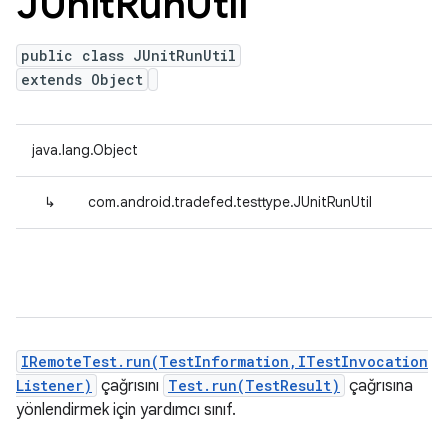
JUnit
Run
Util
public class JUnitRunUtil
extends Object
java.lang.Object
↳
com.android.tradefed.testtype.JUnitRunUtil
IRemoteTest.run(TestInformation,ITestInvocation
Listener)
çağrısını
Test.run(TestResult)
çağrısına
yönlendirmek için yardımcı sınıf.