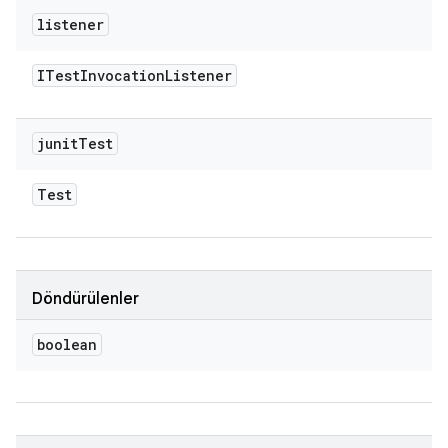
listener
ITest
Invocation
Listener
junit
Test
Test
Döndürülenler
boolean