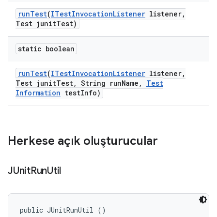
run
Test
(
ITest
Invocation
Listener
listener
,
Test junit
Test)
static boolean
run
Test
(
ITest
Invocation
Listener
listener
,
Test junit
Test
,
String run
Name
,
Test
Information
test
Info)
Herkese açık oluşturucular
JUnit
Run
Util
public JUnitRunUtil ()