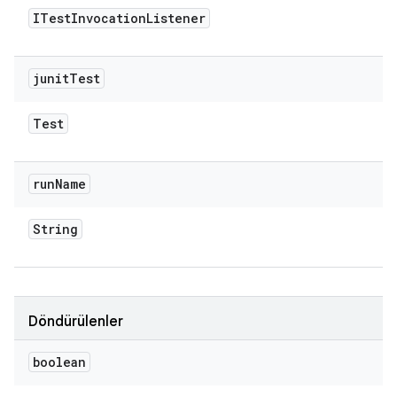
ITest
Invocation
Listener
junit
Test
Test
run
Name
String
Döndürülenler
boolean