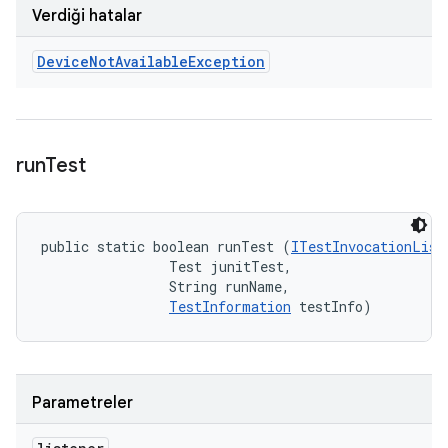
Verdiği hatalar
Device
Not
Available
Exception
run
Test
public static boolean runTest (
ITestInvocationList
                Test junitTest, 

                String runName, 

TestInformation
 testInfo)
Parametreler