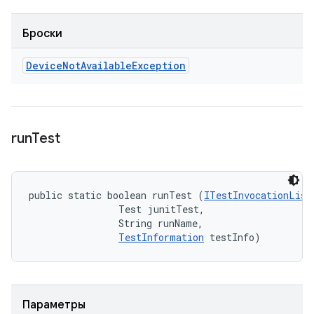
Броски
Device
Not
Available
Exception
run
Test
public static boolean runTest (
ITestInvocationList
                Test junitTest, 

                String runName, 

TestInformation
 testInfo)
Параметры