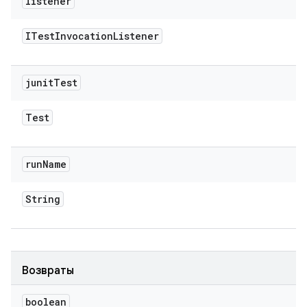
listener
ITest
Invocation
Listener
junit
Test
Test
run
Name
String
Возвраты
boolean