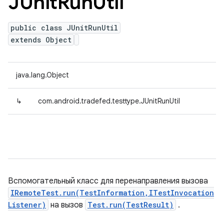
JUnit
Run
Util
public class JUnitRunUtil
extends Object
java.lang.Object
↳
com.android.tradefed.testtype.JUnitRunUtil
Вспомогательный класс для перенаправления вызова
IRemoteTest.run(TestInformation,ITestInvocation
Listener)
на вызов
Test.run(TestResult)
.