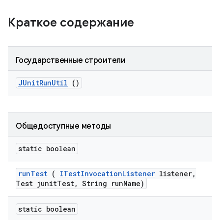
Краткое содержание
Государственные строители
JUnit
Run
Util
()
Общедоступные методы
static boolean
run
Test
(
ITest
Invocation
Listener
listener
,
Test junit
Test
,
String run
Name)
static boolean