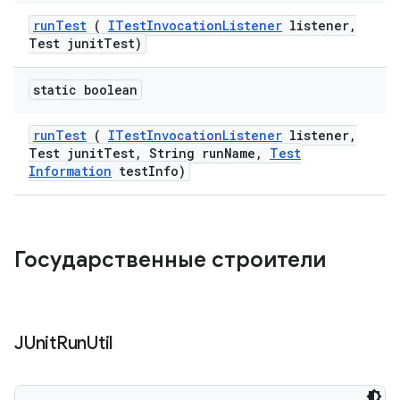
run
Test
(
ITest
Invocation
Listener
listener
,
Test junit
Test)
static boolean
run
Test
(
ITest
Invocation
Listener
listener
,
Test junit
Test
,
String run
Name
,
Test
Information
test
Info)
Государственные строители
JUnit
Run
Util