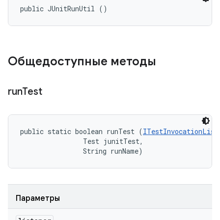
public JUnitRunUtil ()
Общедоступные методы
run
Test
public static boolean runTest (
ITestInvocationList
                Test junitTest, 

                String runName)
Параметры