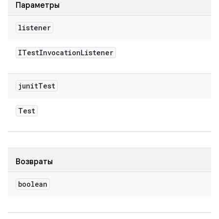
Параметры
listener
ITest
Invocation
Listener
junit
Test
Test
Возвраты
boolean