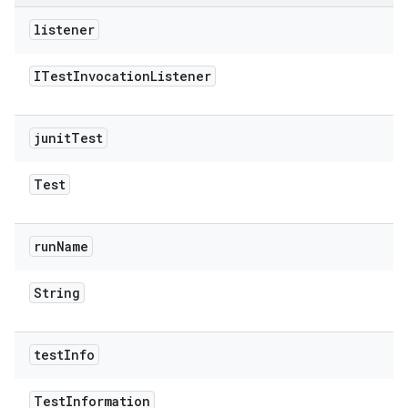
listener
ITest
Invocation
Listener
junit
Test
Test
run
Name
String
test
Info
Test
Information