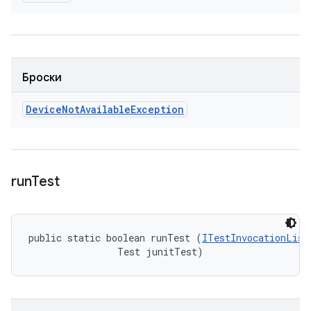
Броски
Device
Not
Available
Exception
run
Test
public static boolean runTest (
ITestInvocationList
                Test junitTest)