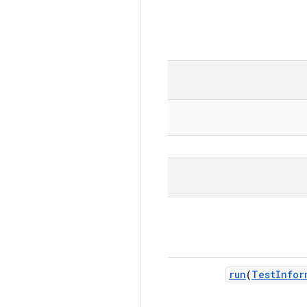
run
(
Test
Infor