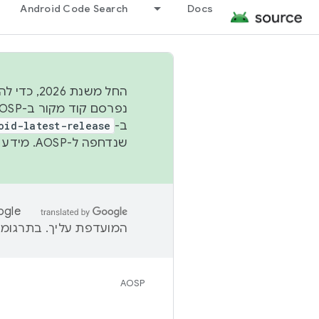
Android Code Search
Docs
החל משנת
ב-
oid-latest-release
שנדחפה ל-AOSP. מידע נוסף זמין במאמר
המועדפת עליך. בתרגומים
AOSP