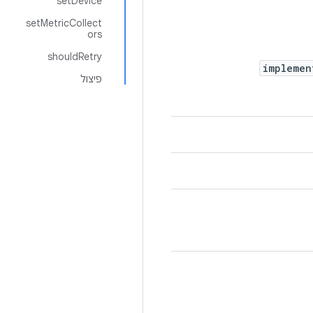
setDevice
setMetricCollect
ors
shouldRetry
impleme
פיצול