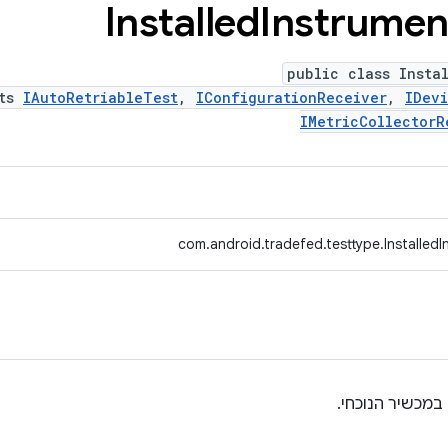
Installed
Instrumen
public class Insta
nts
IAutoRetriableTest
,
IConfigurationReceiver
,
IDev
IMetricCollectorR
com.android.tradefed.testtype.Installed
במכשיר הנוכחי.