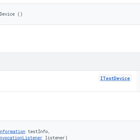
Device ()
ITest
Device
nformation
 testInfo, 

nvocationListener
 listener)