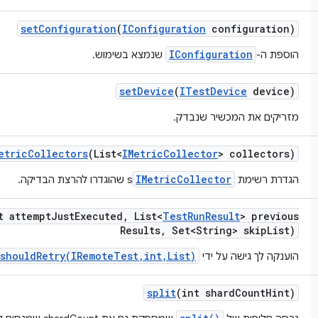
set
Configuration
(
IConfiguration
configuration)
IConfiguration
הוספת ה-
שנמצא בשימוש.
set
Device
(
ITest
Device
device)
מזריקים את המכשיר שנבדק.
etric
Collectors
(List<
IMetric
Collector
> collectors)
IMetricCollector
הגדרת רשימת
s שהוגדרו להרצת הבדיקה.
t attempt
Just
Executed
,
List<
Test
Run
Result
> previous
Results
,
Set<String> skip
List)
shouldRetry(IRemoteTest,int,List)
הוענקה לך גישה על ידי
split
(int shard
Count
Hint)