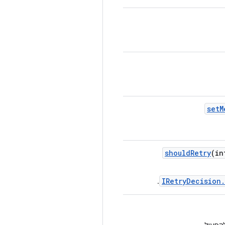
set
M
should
Retry
(in
IRetryDecision.
.