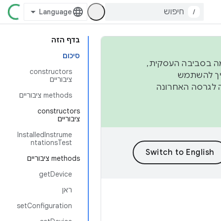
/
בדף הזה
סיכום
פורמה בסביבה העסקית,
‫constructors
ברבעון השני וברבעון הרביעי. כדי ליצור ולתרום ל-AOSP, צריך להשתמש
ציבוריים
ד יפנה לגרסה האחרונה
‫methods ציבוריים
‫constructors
ציבוריים
InstalledInstrume
ntationsTest
‫methods ציבוריים
getDevice
ראן
setConfiguration