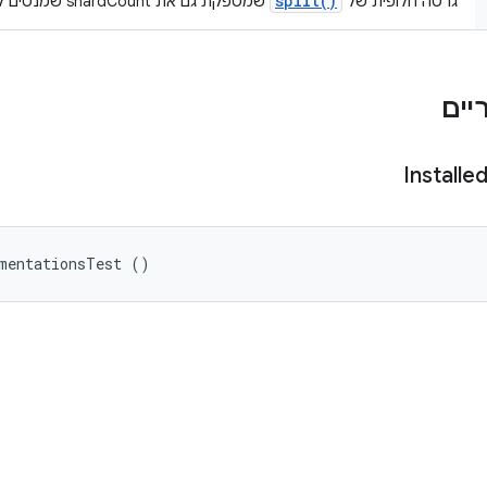
split()
גרסה חלופית של
שמספקת גם את shardCount שמנסים להפעיל.
Installe
umentationsTest ()