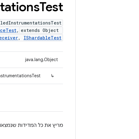
tations
Test
lledInstrumentationsTest
iceTest
,
extends Object
eceiver
,
IShardableTest
java.lang.Object
InstrumentationsTest
↳
מריץ את כל המדידות שנמצאו 