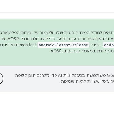
 2026, כדי להתאים למודל הפיתוח היציב שלנו ולשמור על יציבות הפלט
נפרסם קוד מקור ב-AOSP 
andr
. הענף
android-latest-release
manifest תמי
שינויים ב-AOSP
.
‫Google משתמשת בטכנולוגיית AI כדי לתרגם תוכן לשפה
 כאלו עשויות להיות שגיאות.