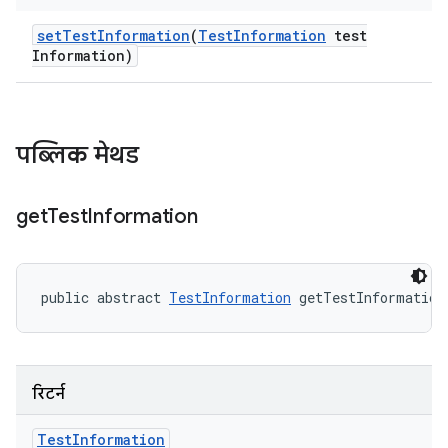
set
Test
Information
(
Test
Information
test
Information)
पब्लिक मेथड
get
Test
Information
public abstract 
TestInformation
 getTestInformation
रिटर्न
Test
Information