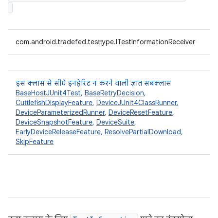
com.android.tradefed.testtype.ITestInformationReceiver
इस क्लास से सीधे इनहेरिट न करने वाली ज्ञात सबक्लास
BaseHostJUnit4Test
,
BaseRetryDecision
,
CuttlefishDisplayFeature
,
DeviceJUnit4ClassRunner
,
DeviceParameterizedRunner
,
DeviceResetFeature
,
DeviceSnapshotFeature
,
DeviceSuite
,
EarlyDeviceReleaseFeature
,
ResolvePartialDownload
,
SkipFeature