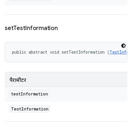
set
Test
Information
public abstract void setTestInformation (
TestInfor
पैरामीटर
test
Information
Test
Information