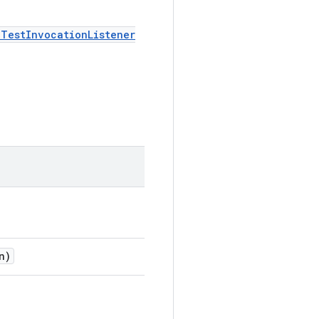
ITestInvocationListener
n)