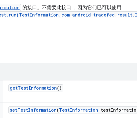
ormation
的接口。不需要此接口 ，因为它们已可以使用
est.run(TestInformation,com.android.tradefed.result.
get
Test
Information
()
set
Test
Information
(
Test
Information
test
Informatio