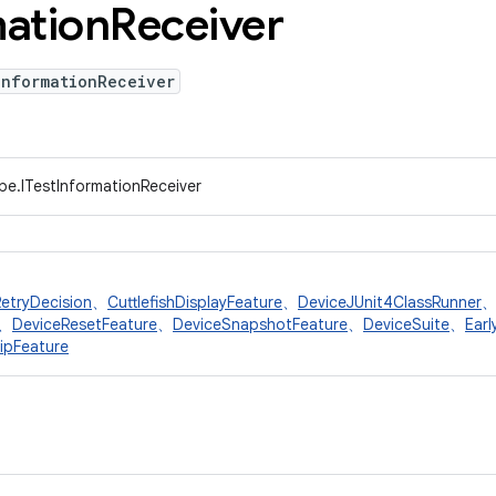
mation
Receiver
InformationReceiver
pe.ITestInformationReceiver
etryDecision
、
CuttlefishDisplayFeature
、
DeviceJUnit4ClassRunner
、
DeviceResetFeature
、
DeviceSnapshotFeature
、
DeviceSuite
、
Earl
ipFeature