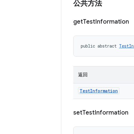
公共方法
get
Test
Information
public abstract 
TestIn
返回
Test
Information
set
Test
Information