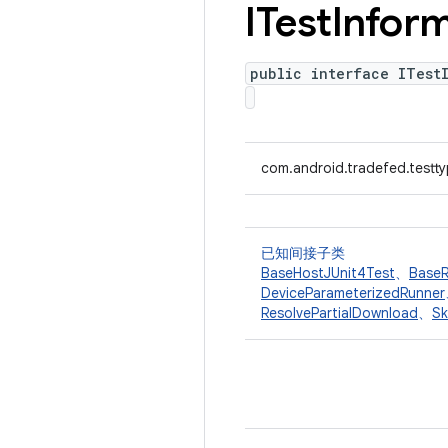
ITest
Infor
public interface ITest
com.android.tradefed.testty
已知间接子类
BaseHostJUnit4Test
、
BaseR
DeviceParameterizedRunner
ResolvePartialDownload
、
Sk