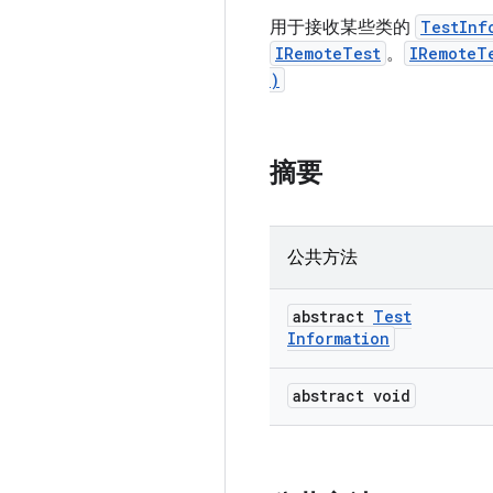
用于接收某些类的
TestInf
IRemoteTest
。
IRemoteT
)
摘要
公共方法
abstract
Test
Information
abstract void