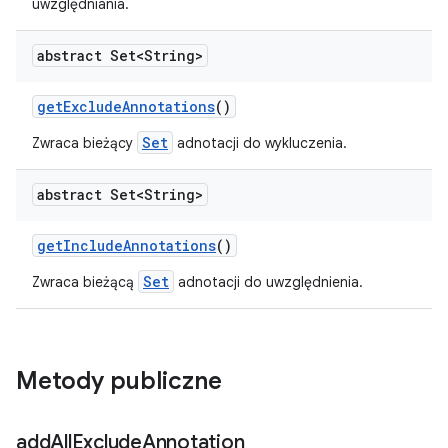
uwzględniania.
abstract Set<String>
get
Exclude
Annotations
()
Set
Zwraca bieżący
adnotacji do wykluczenia.
abstract Set<String>
get
Include
Annotations
()
Set
Zwraca bieżącą
adnotacji do uwzględnienia.
Metody publiczne
add
All
Exclude
Annotation