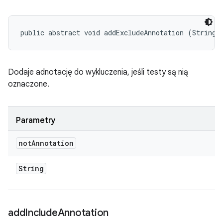
public abstract void addExcludeAnnotation (String 
Dodaje adnotację do wykluczenia, jeśli testy są nią
oznaczone.
Parametry
not
Annotation
String
add
Include
Annotation