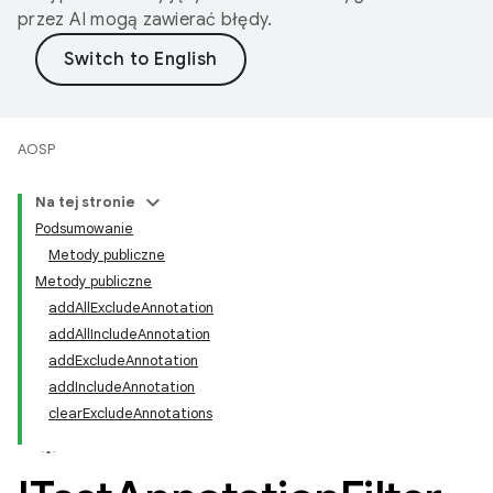
przez AI mogą zawierać błędy.
AOSP
Na tej stronie
Podsumowanie
Metody publiczne
Metody publiczne
addAllExcludeAnnotation
addAllIncludeAnnotation
addExcludeAnnotation
addIncludeAnnotation
clearExcludeAnnotations