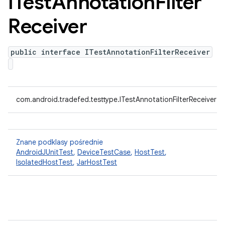
ITest
Annotation
Filter
Receiver
public interface ITestAnnotationFilterReceiver
com.android.tradefed.testtype.ITestAnnotationFilterReceiver
Znane podklasy pośrednie
AndroidJUnitTest
,
DeviceTestCase
,
HostTest
,
IsolatedHostTest
,
JarHostTest