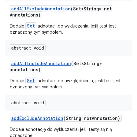
add
All
Exclude
Annotation
(Set<String> not
Annotations)
Set
Dodaje
adnotacji do wykluczenia, jeśli test jest
oznaczony tym symbolem.
abstract void
add
All
Include
Annotation
(Set<String>
annotations)
Set
Dodaje
adnotacji do uwzględnienia, jeśli test jest
oznaczony tym symbolem.
abstract void
add
Exclude
Annotation
(String not
Annotation)
Dodaje adnotację do wykluczenia, jeśli testy są nią
oznaczone.