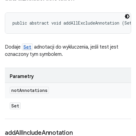
public abstract void addAllExcludeAnnotation (Set<
Dodaje
Set
adnotacji do wykluczenia, jeśli test jest
oznaczony tym symbolem.
Parametry
not
Annotations
Set
add
All
Include
Annotation