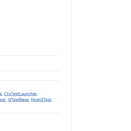
e
,
CtsTestLauncher
,
est
,
GTestBase
,
HostGTest
,