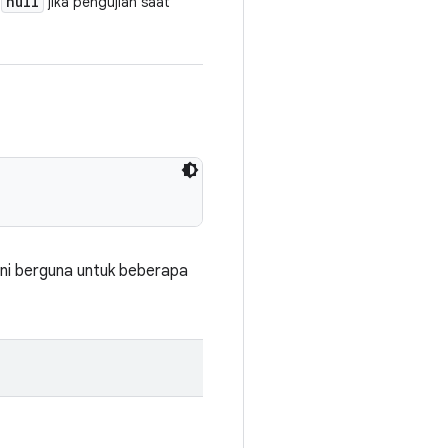
null
u
jika pengujian saat
ini berguna untuk beberapa