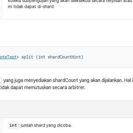
koleksi subpengujian yang akan dieksekusi secara terpisah ata
ini tidak dapat di-shard
oteTest
> split (int shardCountHint)
)
yang juga menyediakan shardCount yang akan dijalankan. Hal 
tidak dapat memutuskan secara arbitrer.
int
: jumlah shard yang dicoba.