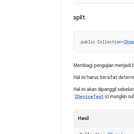
split
public Collection<
IRem
Membagi pengujian menjadi b
Hal ini harus bersifat deter
Hal ini akan dipanggil sebelu
IDeviceTest
s) mungkin null
Hasil