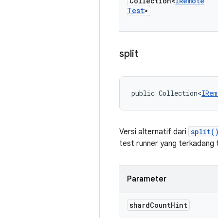
Collection<
IRemote
Test
>
split
public Collection<
IRem
Versi alternatif dari
split(
test runner yang terkadang 
Parameter
shard
Count
Hint