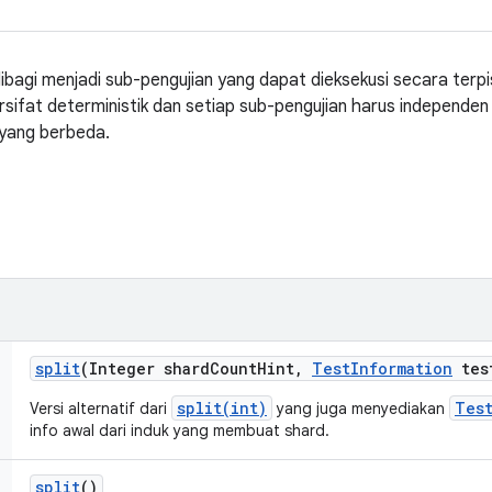
bagi menjadi sub-pengujian yang dapat dieksekusi secara terp
rsifat deterministik dan setiap sub-pengujian harus independe
 yang berbeda.
split
(Integer shard
Count
Hint
,
Test
Information
tes
split(int)
Tes
Versi alternatif dari
yang juga menyediakan
info awal dari induk yang membuat shard.
split
()