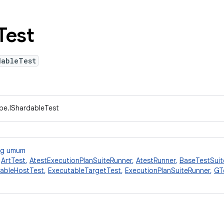
Test
dableTest
ype.IShardableTest
ang umum
,
ArtTest
,
AtestExecutionPlanSuiteRunner
,
AtestRunner
,
BaseTestSuit
ableHostTest
,
ExecutableTargetTest
,
ExecutionPlanSuiteRunner
,
GT