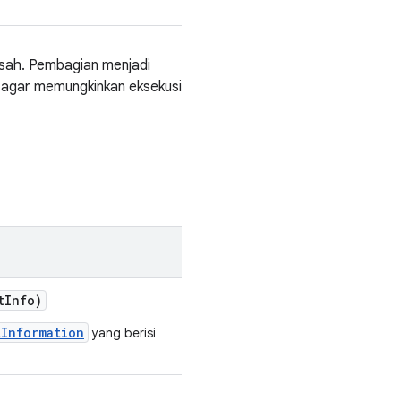
isah. Pembagian menjadi
n agar memungkinkan eksekusi
t
Info)
tInformation
yang berisi