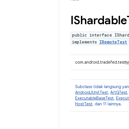
IShardable
public interface IShar
implements
IRemoteTest
com.android.tradefed.testt
Subclass tidak langsung y
AndroidJUnitTest
,
ArtGTest
ExecutableBaseTest
,
Execut
HostTest
, dan 11 lainnya.