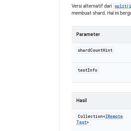
Versi alternatif dari
split(
membuat shard. Hal ini bergu
Parameter
shard
Count
Hint
test
Info
Hasil
Collection<
IRemote
Test
>