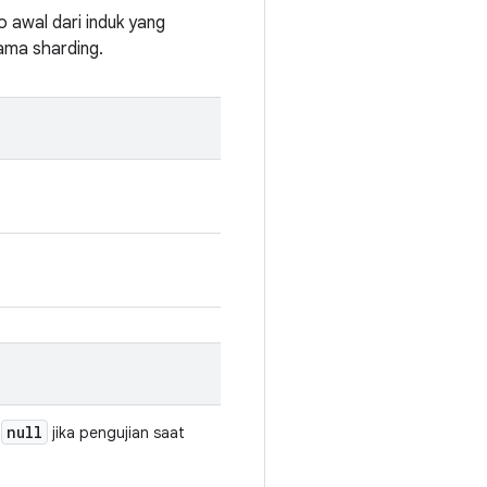
o awal dari induk yang
lama sharding.
null
u
jika pengujian saat