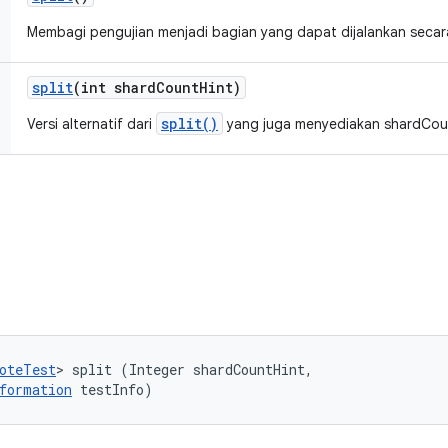
Membagi pengujian menjadi bagian yang dapat dijalankan secara
split
(int shard
Count
Hint)
split()
Versi alternatif dari
yang juga menyediakan shardCoun
oteTest
> split (Integer shardCountHint, 

formation
 testInfo)