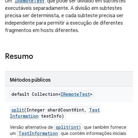
Um
IRemoteTest
que pode ser dividido em subtestes
executáveis separadamente. A divisão em subtestes
precisa ser determinista, e cada subteste precisa ser
independente para permitir a execução de diferentes
fragmentos em hosts diferentes.
Resumo
Métodos públicos
default Collection<
IRemote
Test
>
split
(Integer shard
Count
Hint
,
Test
Information
test
Info)
split(int)
Versão alternativa de
que também fornece
TestInformation
um
que contém informações iniciais