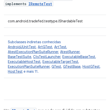
implements
IRemoteTest
com.android.tradefed.testtype.IShardableTest
Subclasses indiretas conhecidas
AndroidJUnitTest
,
ArtGTest
,
ArtTest
,
AtestExecutionPlanSuiteRunner
,
AtestRunner
,
BaseTestSuite
,
CtsTestLauncher
,
ExecutableBaseTest
,
ExecutableHostTest
,
ExecutableTargetTest
,
ExecutionPlanSuiteRunner
,
GTest
,
GTestBase
,
HostGTest
,
HostTest
e mais 11.