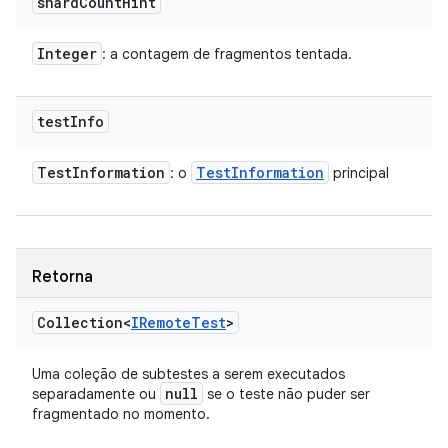
shard
Count
Hint
Integer
: a contagem de fragmentos tentada.
test
Info
Test
Information
Test
Information
: o
principal
Retorna
Collection<
IRemote
Test
>
Uma coleção de subtestes a serem executados
null
separadamente ou
se o teste não puder ser
fragmentado no momento.