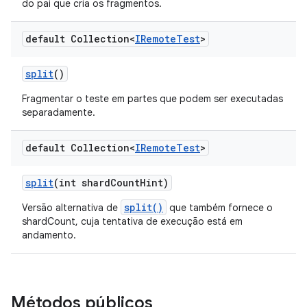
do pai que cria os fragmentos.
default Collection<
IRemote
Test
>
split
()
Fragmentar o teste em partes que podem ser executadas
separadamente.
default Collection<
IRemote
Test
>
split
(int shard
Count
Hint)
split()
Versão alternativa de
que também fornece o
shardCount, cuja tentativa de execução está em
andamento.
Métodos públicos