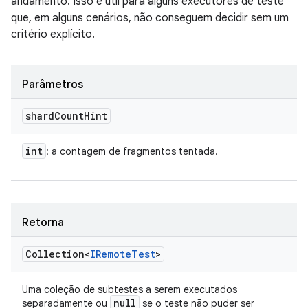
andamento. Isso é útil para alguns executores de teste
que, em alguns cenários, não conseguem decidir sem um
critério explícito.
Parâmetros
shard
Count
Hint
int
: a contagem de fragmentos tentada.
Retorna
Collection<
IRemote
Test
>
Uma coleção de subtestes a serem executados
null
separadamente ou
se o teste não puder ser