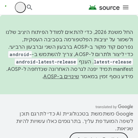
החל משנת 2026, כדי להתאים למודל הפיתוח היציב שלנו
ולשמור על יציבות הפלטפורמה בסביבה העסקית,
נפרסם קוד מקור ב-AOSP ברבעון השני וברבעון הרביעי.
כדי ליצור ולתרום ל-AOSP, צריך להשתמש ב-
android-
latest-release
. הענף
android-latest-release
manifest תמיד יפנה לגרסה האחרונה שנדחפה ל-AOSP.
מידע נוסף זמין במאמר
שינויים ב-AOSP
.
‫Google משתמשת בטכנולוגיית AI כדי לתרגם תוכן
לשפה המועדפת עליך. בתרגומים כאלו עשויות להיות
שגיאות.