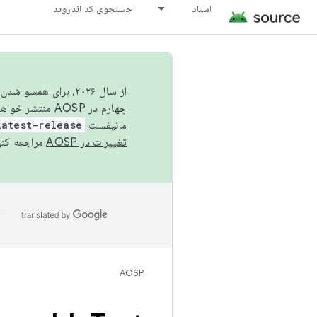
اسناد
جستجوی کد اندروید
از سال ۲۰۲۶، برای ه
چهارم در AOSP منتشر خواهیم کرد. برای ساخت و مشارکت در AOSP،
مانیفست
latest-release
تغییرات در AOSP
مراجعه کنی
ا
AOSP