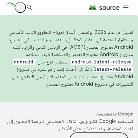
اعتبارًا من عام 2026، ولضمان اتّساق نموذج التطوير الثابت الأساسي
واستقرار المنصة في النظام المتكامل، سننشر رمز المصدر في مشروع
Android مفتوح المصدر (AOSP) في الربعَين الثاني والرابع. لبناء
مشروع Android مفتوح المصدر والمساهمة فيه، استخدِم
android-latest-release
. سيشير فرع بيان
android-
latest-release
دائمًا إلى أحدث إصدار تم نشره في مشروع
Android مفتوح المصدر. لمزيد من المعلومات، يُرجى الاطّلاع على
التغييرات في مشروع Android مفتوح المصدر
.
تستخدم Google تكنولوجيا الذكاء الاصطناعي لترجمة المحتوى إلى
لغتك المفضّلة، وقد تتضمّن بعض الأخطاء.