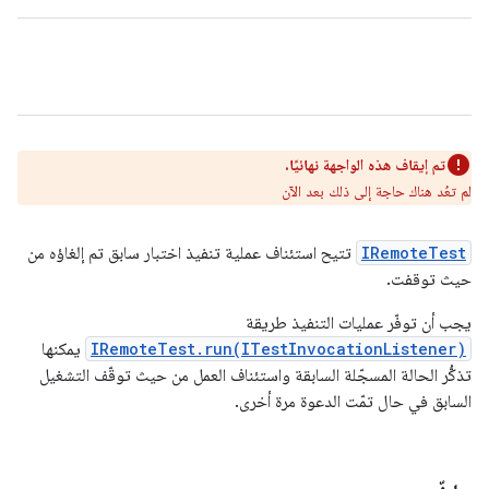
تم إيقاف هذه الواجهة نهائيًا.
لم تعُد هناك حاجة إلى ذلك بعد الآن
IRemoteTest
تتيح استئناف عملية تنفيذ اختبار سابق تم إلغاؤه من
حيث توقفت.
يجب أن توفّر عمليات التنفيذ طريقة
IRemoteTest.run(ITestInvocationListener)
يمكنها
تذكُّر الحالة المسجّلة السابقة واستئناف العمل من حيث توقّف التشغيل
السابق في حال تمّت الدعوة مرة أخرى.