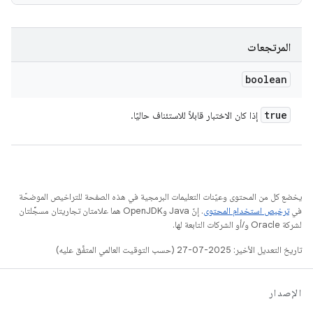
المرتجعات
boolean
true
إذا كان الاختبار قابلاً للاستئناف حاليًا.
يخضع كل من المحتوى وعيّنات التعليمات البرمجية في هذه الصفحة للتراخيص الموضحّة
في
ترخيص استخدام المحتوى
. إنّ Java وOpenJDK هما علامتان تجاريتان مسجَّلتان
لشركة Oracle و/أو الشركات التابعة لها.
تاريخ التعديل الأخير: 2025-07-27 (حسب التوقيت العالمي المتفَّق عليه)
الإصدار