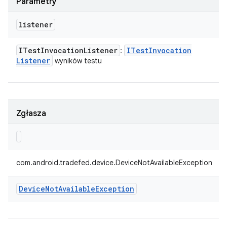
Parametry
listener
ITest
Invocation
Listener
ITest
Invocation
:
Listener
wyników testu
Zgłasza
com.android.tradefed.device.DeviceNotAvailableException
Device
Not
Available
Exception