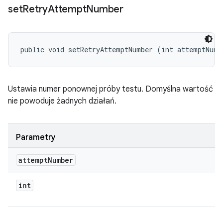
set
Retry
Attempt
Number
public void setRetryAttemptNumber (int attemptNumb
Ustawia numer ponownej próby testu. Domyślna wartość
nie powoduje żadnych działań.
Parametry
attempt
Number
int