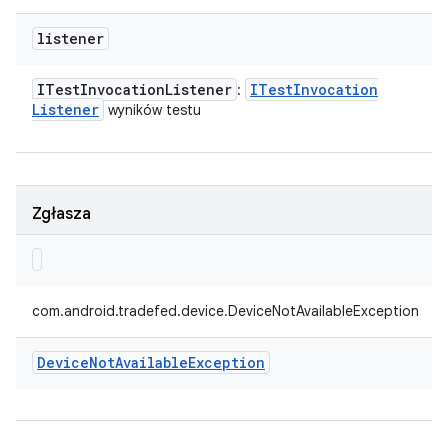
listener
ITest
Invocation
Listener
ITest
Invocation
:
Listener
wyników testu
Zgłasza
com.android.tradefed.device.DeviceNotAvailableException
Device
Not
Available
Exception