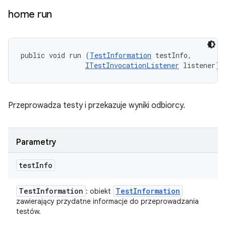
home run
public void run (
TestInformation
 testInfo, 

ITestInvocationListener
 listener)
Przeprowadza testy i przekazuje wyniki odbiorcy.
Parametry
test
Info
Test
Information
Test
Information
: obiekt
zawierający przydatne informacje do przeprowadzania
testów.