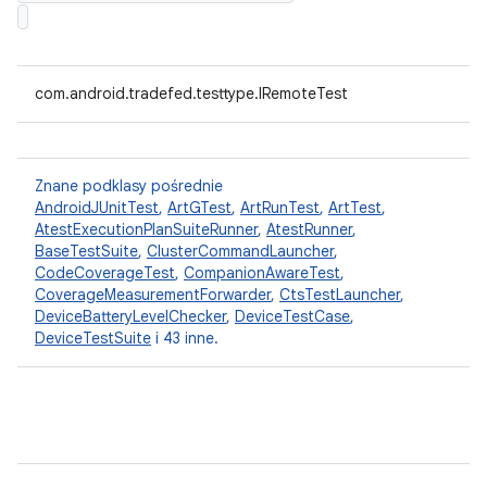
com.android.tradefed.testtype.IRemoteTest
Znane podklasy pośrednie
AndroidJUnitTest
,
ArtGTest
,
ArtRunTest
,
ArtTest
,
AtestExecutionPlanSuiteRunner
,
AtestRunner
,
BaseTestSuite
,
ClusterCommandLauncher
,
CodeCoverageTest
,
CompanionAwareTest
,
CoverageMeasurementForwarder
,
CtsTestLauncher
,
DeviceBatteryLevelChecker
,
DeviceTestCase
,
DeviceTestSuite
i 43 inne.