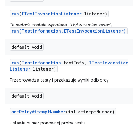
run
(
ITest
Invocation
Listener
listener)
Ta metoda została wycofana. Użyj w zamian zasady
run(TestInformation,ITestInvocationListener)
.
default void
run
(
Test
Information
test
Info
,
ITest
Invocation
Listener
listener)
Przeprowadza testy i przekazuje wyniki odbiorcy.
default void
set
Retry
Attempt
Number
(int attempt
Number)
Ustawia numer ponownej próby testu.