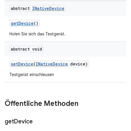
abstract
INative
Device
get
Device
()
Holen Sie sich das Testgerät.
abstract void
set
Device
(
INative
Device
device)
Testgerät einschleusen
Öffentliche Methoden
get
Device