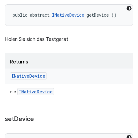
public abstract 
INativeDevice
 getDevice ()
Holen Sie sich das Testgerät.
Returns
INative
Device
INative
Device
die
set
Device