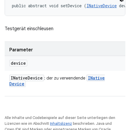
public abstract void setDevice (
INativeDevice
 devi
Testgerät einschleusen
Parameter
device
INative
Device
INative
: der zu verwendende
Device
Alle Inhalte und Codebeispiele auf dieser Seite unterliegen den
Lizenzen wie im Abschnitt
Inhaltslizenz
beschrieben. Java und
OpenJDK sind Marken oder eingetragene Marken von Oracle