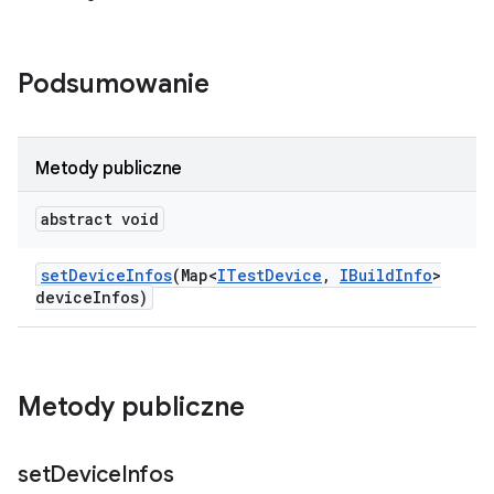
Podsumowanie
Metody publiczne
abstract void
set
Device
Infos
(Map<
ITest
Device
,
IBuild
Info
>
device
Infos)
Metody publiczne
set
Device
Infos