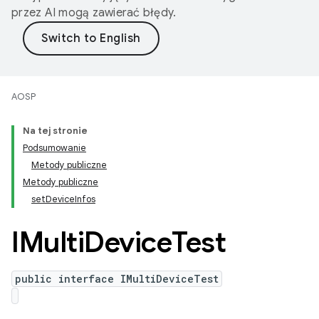
przez AI mogą zawierać błędy.
AOSP
Na tej stronie
Podsumowanie
Metody publiczne
Metody publiczne
setDeviceInfos
IMulti
Device
Test
public interface IMultiDeviceTest