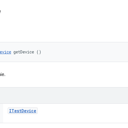
e
evice
 getDevice ()
ie.
ITest
Device