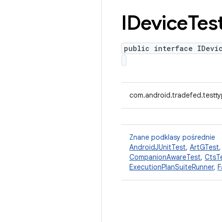
IDevice
Tes
public interface IDevi
com.android.tradefed.testty
Znane podklasy pośrednie
AndroidJUnitTest
,
ArtGTest
CompanionAwareTest
,
CtsT
ExecutionPlanSuiteRunner
,
F