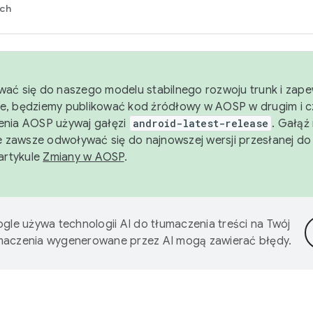
rch
wać się do naszego modelu stabilnego rozwoju trunk i zape
e, będziemy publikować kod źródłowy w AOSP w drugim i c
enia AOSP używaj gałęzi
android-latest-release
. Gałąź
 zawsze odwoływać się do najnowszej wersji przesłanej do
 artykule
Zmiany w AOSP
.
gle używa technologii AI do tłumaczenia treści na Twój
umaczenia wygenerowane przez AI mogą zawierać błędy.