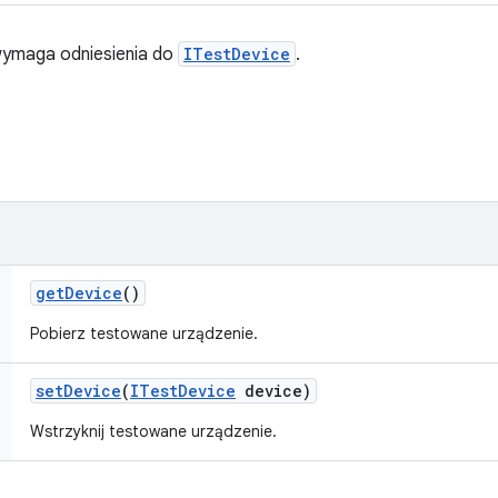
y wymaga odniesienia do
ITestDevice
.
get
Device
()
Pobierz testowane urządzenie.
set
Device
(
ITest
Device
device)
Wstrzyknij testowane urządzenie.