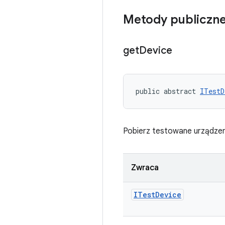
Metody publiczn
get
Device
public abstract 
ITestD
Pobierz testowane urządzen
Zwraca
ITest
Device