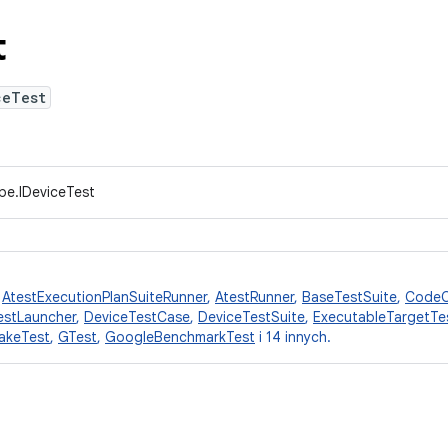
t
ceTest
pe.IDeviceTest
,
AtestExecutionPlanSuiteRunner
,
AtestRunner
,
BaseTestSuite
,
CodeC
estLauncher
,
DeviceTestCase
,
DeviceTestSuite
,
ExecutableTargetTe
akeTest
,
GTest
,
GoogleBenchmarkTest
i 14 innych.