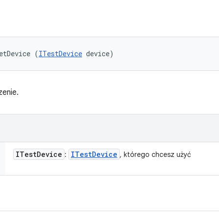
etDevice (
ITestDevice
 device)
zenie.
ITest
Device
ITest
Device
:
, którego chcesz użyć