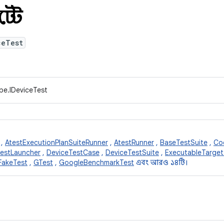
স্ট
ceTest
pe.IDeviceTest
,
AtestExecutionPlanSuiteRunner
,
AtestRunner
,
BaseTestSuite
,
Co
estLauncher
,
DeviceTestCase
,
DeviceTestSuite
,
ExecutableTarget
FakeTest
,
GTest
,
GoogleBenchmarkTest
এবং আরও ১৪টি।