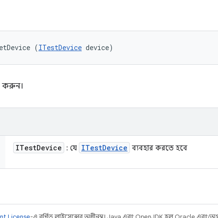
etDevice (
ITestDevice
 device)
ট করুন।
ITest
Device
ITest
Device
: যে
ব্যবহার করতে হবে
nt License
-এ বর্ণিত লাইসেন্সের অধীনস্থ। Java এবং OpenJDK হল Oracle এবং/অথবা 