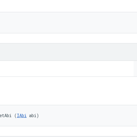
etAbi (
IAbi
 abi)