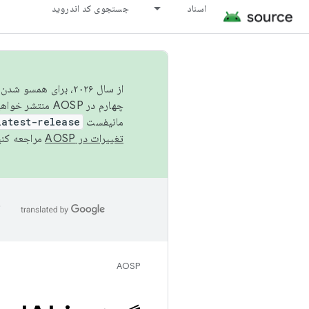
اسناد
جستجوی کد اندروید
از سال ۲۰۲۶، برای ه
چهارم در AOSP منتشر خواهیم کرد. برای ساخت و مشارکت در AOSP،
مانیفست
latest-release
تغییرات در AOSP
مراجعه کنی
ا
AOSP