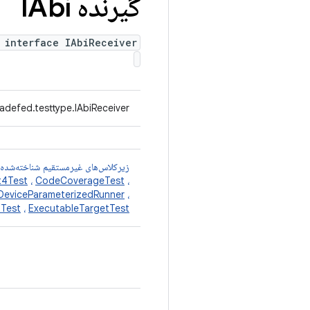
گیرنده IAbi
 interface IAbiReceiver
adefed.testtype.IAbiReceiver
زیرکلاس‌های غیرمستقیم شناخته‌شده
t4Test
،
CodeCoverageTest
،
DeviceParameterizedRunner
،
tTest
،
ExecutableTargetTest