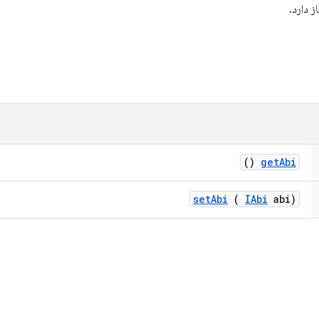
()
get
Abi
set
Abi
(
IAbi
abi)