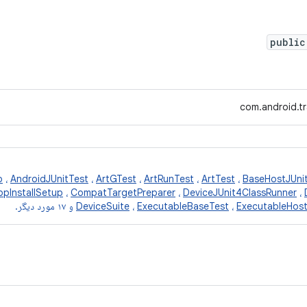
public
com.android.tr
p
،
AndroidJUnitTest
،
ArtGTest
،
ArtRunTest
،
ArtTest
،
BaseHostJUni
pInstallSetup
،
CompatTargetPreparer
،
DeviceJUnit4ClassRunner
،
ExecutableHos
،
ExecutableBaseTest
،
DeviceSuite
و ۱۷ مورد دیگر.