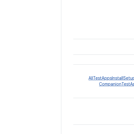
AllTestAppsInstallSetu
CompanionTestAp