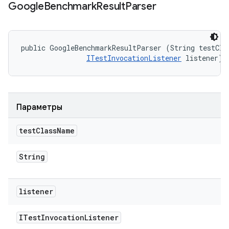
Google
Benchmark
Result
Parser
public GoogleBenchmarkResultParser (String testClas
ITestInvocationListener
 listener)
Параметры
test
Class
Name
String
listener
ITest
Invocation
Listener