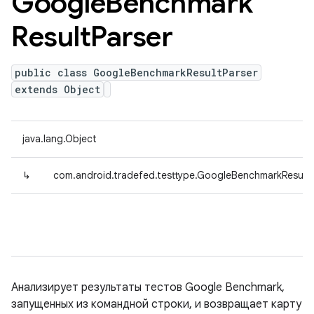
Google
Benchmark
Result
Parser
public class GoogleBenchmarkResultParser
extends Object
java.lang.Object
↳
com.android.tradefed.testtype.GoogleBenchmarkResultP
Анализирует результаты тестов Google Benchmark,
запущенных из командной строки, и возвращает карту