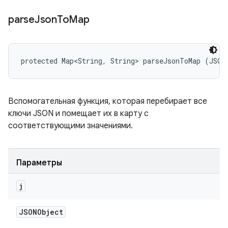
parse
Json
To
Map
protected Map<String, String> parseJsonToMap (JSON
Вспомогательная функция, которая перебирает все
ключи JSON и помещает их в карту с
соответствующими значениями.
Параметры
j
JSONObject