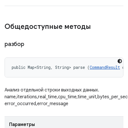
Общедоступные методы
разбор
public Map<String, String> parse (
CommandResult
 cm
Анализ отдельной строки выходных данных.
name,iterations,real_time,cpu_time,time_unit,bytes_per_se
error_occurred,error_message
Параметры