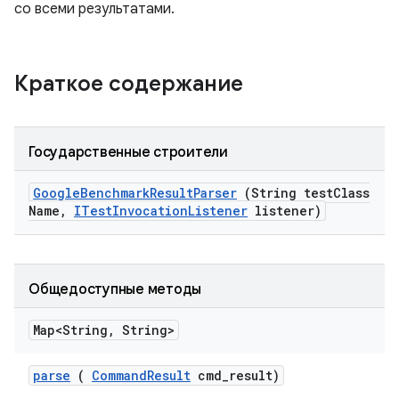
со всеми результатами.
Краткое содержание
Государственные строители
Google
Benchmark
Result
Parser
(String test
Class
Name
,
ITest
Invocation
Listener
listener)
Общедоступные методы
Map<String
,
String>
parse
(
Command
Result
cmd
_
result)