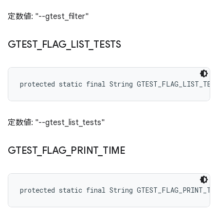
定数値: "--gtest_filter"
GTEST
_
FLAG
_
LIST
_
TESTS
protected static final String GTEST_FLAG_LIST_TES
定数値: "--gtest_list_tests"
GTEST
_
FLAG
_
PRINT
_
TIME
protected static final String GTEST_FLAG_PRINT_TI