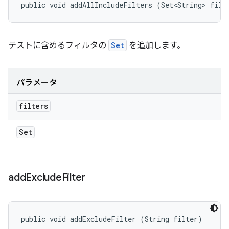
public void addAllIncludeFilters (Set<String> filt
テストに含めるフィルタの
Set
を追加します。
パラメータ
filters
Set
add
Exclude
Filter
public void addExcludeFilter (String filter)