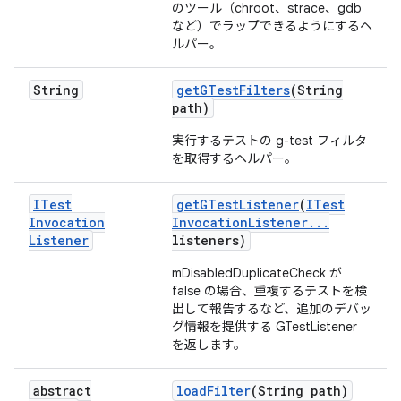
のツール（chroot、strace、gdb
など）でラップできるようにするヘ
ルパー。
String
get
GTest
Filters
(String
path)
実行するテストの g-test フィルタ
を取得するヘルパー。
ITest
get
GTest
Listener
(
ITest
Invocation
Invocation
Listener
.
.
.
Listener
listeners)
mDisabledDuplicateCheck が
false の場合、重複するテストを検
出して報告するなど、追加のデバッ
グ情報を提供する GTestListener
を返します。
abstract
load
Filter
(String path)