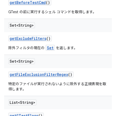
get
Before
Test
Cmd
()
GTest の前に実行するシェル コマンドを取得します。
Set<String>
get
Exclude
Filters
()
Set
除外フィルタの現在の
を返します。
Set<String>
get
File
Exclusion
Filter
Regex
()
特定のファイルが実行されないように除外する正規表現を取
得します。
List<String>
get
GTest
Flags
()