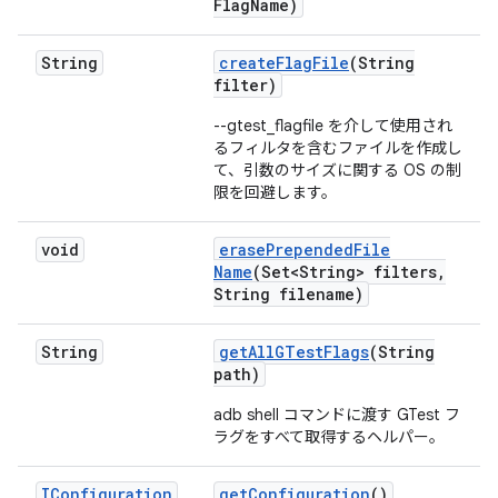
Flag
Name)
String
create
Flag
File
(String
filter)
--gtest_flagfile を介して使用され
るフィルタを含むファイルを作成し
て、引数のサイズに関する OS の制
限を回避します。
void
erase
Prepended
File
Name
(Set<String> filters
,
String filename)
String
get
All
GTest
Flags
(String
path)
adb shell コマンドに渡す GTest フ
ラグをすべて取得するヘルパー。
IConfiguration
get
Configuration
()