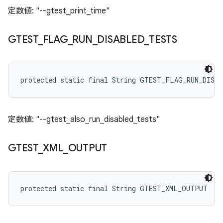
定数値: "--gtest_print_time"
GTEST
_
FLAG
_
RUN
_
DISABLED
_
TESTS
protected static final String GTEST_FLAG_RUN_DISA
定数値: "--gtest_also_run_disabled_tests"
GTEST
_
XML
_
OUTPUT
protected static final String GTEST_XML_OUTPUT