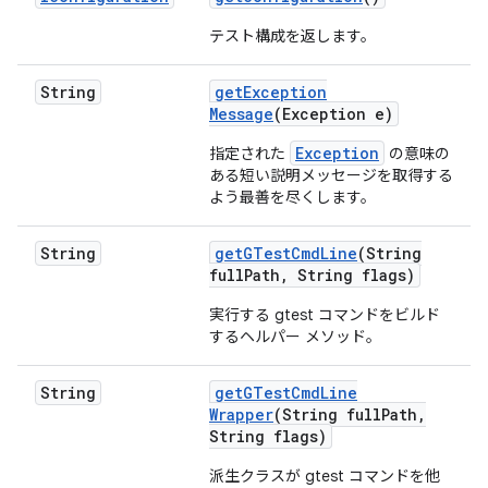
テスト構成を返します。
String
get
Exception
Message
(Exception e)
Exception
指定された
の意味の
ある短い説明メッセージを取得する
よう最善を尽くします。
String
get
GTest
Cmd
Line
(String
full
Path
,
String flags)
実行する gtest コマンドをビルド
するヘルパー メソッド。
String
get
GTest
Cmd
Line
Wrapper
(String full
Path
,
String flags)
派生クラスが gtest コマンドを他