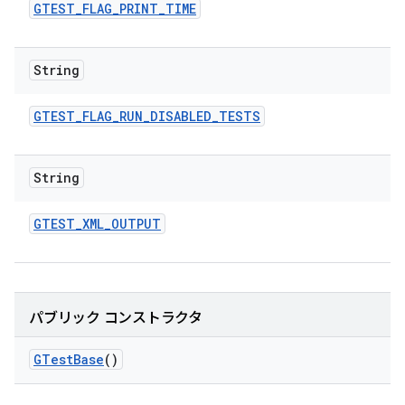
GTEST
_
FLAG
_
PRINT
_
TIME
String
GTEST
_
FLAG
_
RUN
_
DISABLED
_
TESTS
String
GTEST
_
XML
_
OUTPUT
パブリック コンストラクタ
GTest
Base
()