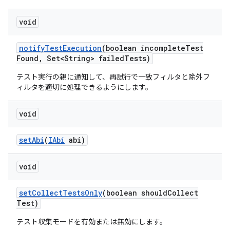
void
notify
Test
Execution
(boolean incomplete
Test
Found
,
Set<String> failed
Tests)
テスト実行の親に通知して、再試行で一致フィルタと除外フ
ィルタを適切に処理できるようにします。
void
set
Abi
(
IAbi
abi)
void
set
Collect
Tests
Only
(boolean should
Collect
Test)
テスト収集モードを有効または無効にします。