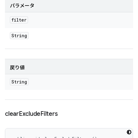
パラメータ
filter
String
戻り値
String
clear
Exclude
Filters