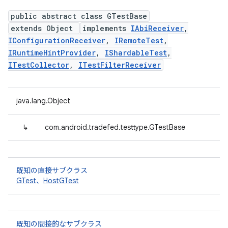
public abstract class GTestBase
extends Object
implements
IAbiReceiver
,
IConfigurationReceiver
,
IRemoteTest
,
IRuntimeHintProvider
,
IShardableTest
,
ITestCollector
,
ITestFilterReceiver
java.lang.Object
↳
com.android.tradefed.testtype.GTestBase
既知の直接サブクラス
GTest
、
HostGTest
既知の間接的なサブクラス