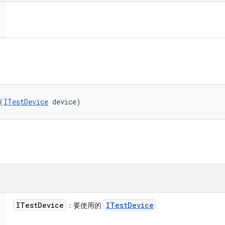
(
ITestDevice
 device)
ITest
Device
ITest
Device
：要使用的