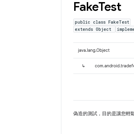
Fake
Test
public class FakeTest
extends Object
implem
java.lang.Object
↳
com.android.tradef
偽造的測試，目的是讓您輕