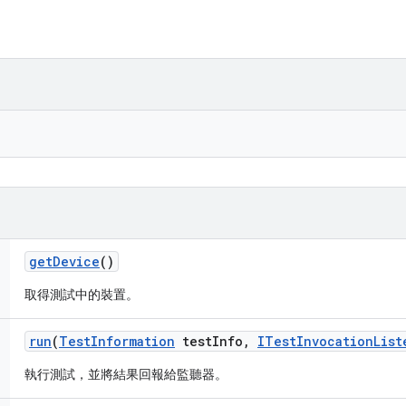
get
Device
()
取得測試中的裝置。
run
(
Test
Information
test
Info
,
ITest
Invocation
List
執行測試，並將結果回報給監聽器。