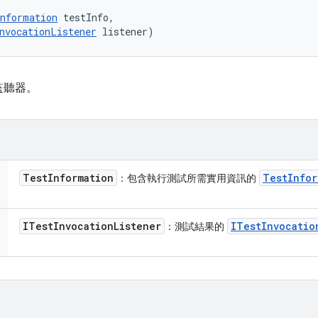
nformation
 testInfo, 

nvocationListener
 listener)
監聽器。
Test
Information
Test
Infor
：包含執行測試所需實用資訊的
ITest
Invocation
Listener
ITest
Invocatio
：測試結果的