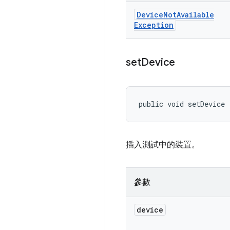
Device
Not
Available
Exception
set
Device
public void setDevice 
插入測試中的裝置。
參數
device