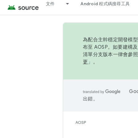
文件
Android 程式碼搜尋工具
為配合主幹穩定開發模型，
布至 AOSP。如要建構及
清單分支版本一律會參照推
更
」。
Go
出錯。
AOSP