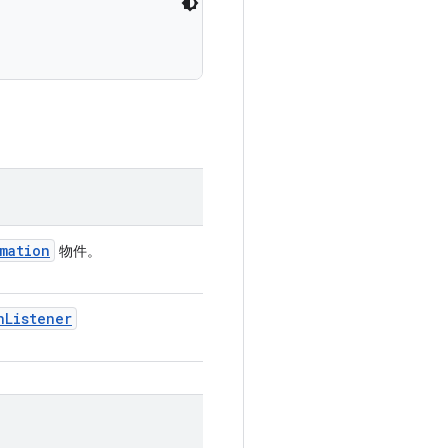
mation
物件。
n
Listener