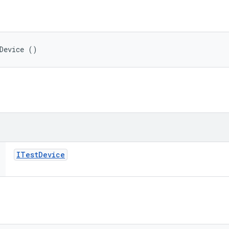
Device ()
ITest
Device