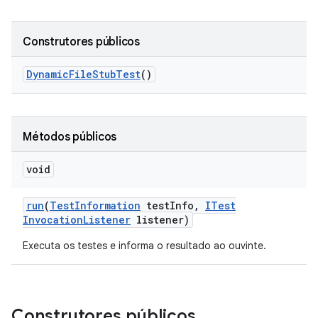
Construtores públicos
Dynamic
File
Stub
Test
()
Métodos públicos
void
run
(
Test
Information
test
Info
,
ITest
Invocation
Listener
listener)
Executa os testes e informa o resultado ao ouvinte.
Construtores públicos