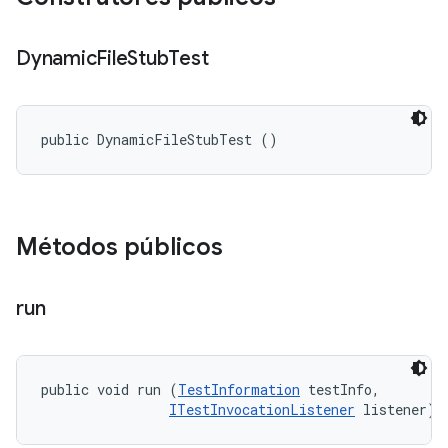
Dynamic
File
Stub
Test
public DynamicFileStubTest ()
Métodos públicos
run
public void run (
TestInformation
 testInfo, 

ITestInvocationListener
 listener)