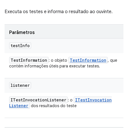
Executa os testes e informa o resultado ao ouvinte.
Parâmetros
test
Info
Test
Information
Test
Information
: o objeto
, que
contém informações úteis para executar testes.
listener
ITest
Invocation
Listener
ITest
Invocation
: o
Listener
dos resultados do teste