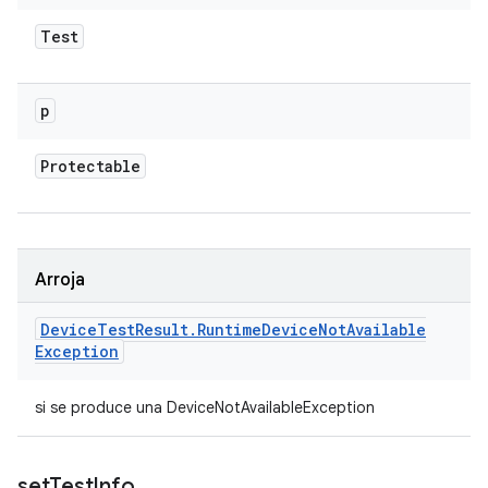
Test
p
Protectable
Arroja
Device
Test
Result
.
Runtime
Device
Not
Available
Exception
si se produce una DeviceNotAvailableException
set
Test
Info