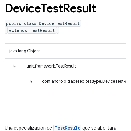
Device
Test
Result
public class DeviceTestResult
extends TestResult
java.lang.Object
↳
junit.framework.TestResult
↳
com.android.tradefed.testtype.DeviceTestRes
Una especialización de
TestResult
que se abortará