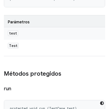
Parámetros
test
Test
Métodos protegidos
run
protected void run (TestCase test)