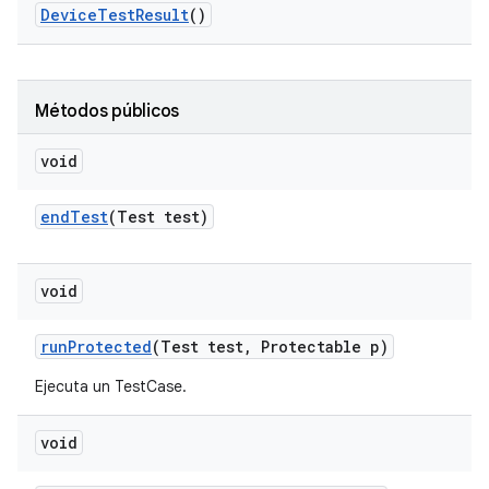
Device
Test
Result
()
Métodos públicos
void
end
Test
(Test test)
void
run
Protected
(Test test
,
Protectable p)
Ejecuta un TestCase.
void