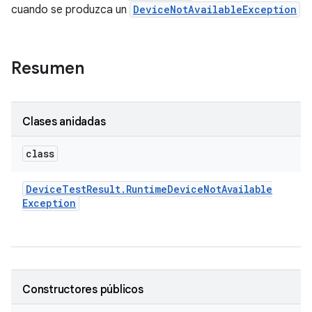
cuando se produzca un
DeviceNotAvailableException
Resumen
Clases anidadas
class
Device
Test
Result
.
Runtime
Device
Not
Available
Exception
Constructores públicos