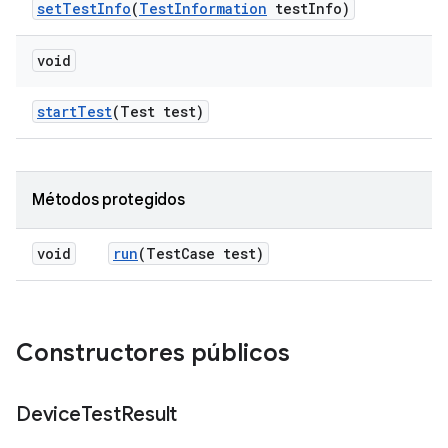
set
Test
Info
(
Test
Information
test
Info)
void
start
Test
(Test test)
Métodos protegidos
void
run
(Test
Case test)
Constructores públicos
Device
Test
Result