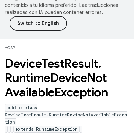
contenido a tu idioma preferido. Las traducciones
realizadas con IA pueden contener errores.
AOSP
Device
Test
Result
.
Runtime
Device
Not
Available
Exception
public class
DeviceTestResult.RuntimeDeviceNotAvailableExcep
tion
extends RuntimeException