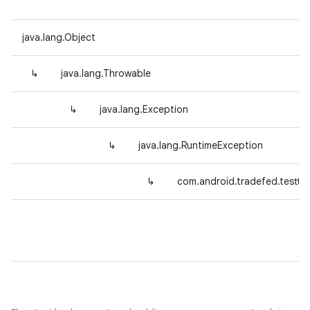
java.lang.Object
↳
java.lang.Throwable
↳
java.lang.Exception
↳
java.lang.RuntimeException
↳
com.android.tradefed.testty