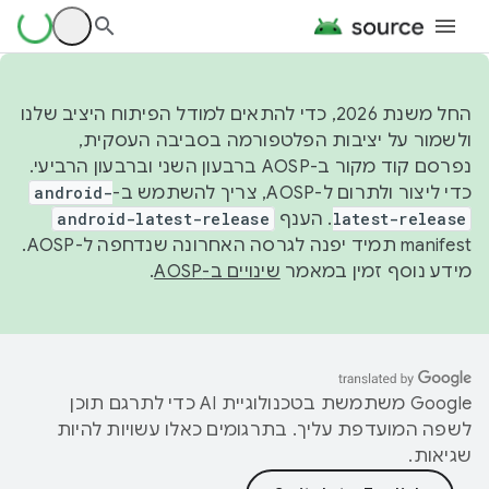
החל משנת 2026, כדי להתאים למודל הפיתוח היציב שלנו
ולשמור על יציבות הפלטפורמה בסביבה העסקית,
נפרסם קוד מקור ב-AOSP ברבעון השני וברבעון הרביעי.
כדי ליצור ולתרום ל-AOSP, צריך להשתמש ב-
android-
latest-release
. הענף
android-latest-release
manifest תמיד יפנה לגרסה האחרונה שנדחפה ל-AOSP.
מידע נוסף זמין במאמר
שינויים ב-AOSP
.
‫Google משתמשת בטכנולוגיית AI כדי לתרגם תוכן
לשפה המועדפת עליך. בתרגומים כאלו עשויות להיות
שגיאות.