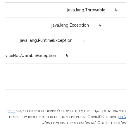
java.lang.Throwable
↳
java.lang.Exception
↳
java.lang.RuntimeException
↳
eDeviceNotAvailableException
↳
דוגמאות התוכן והקוד שבדף הזה כפופות לרישיונות המפורטים בקטע
רישיון
לתוכן
.‏ Java ו-OpenJDK הם סימנים מסחריים או סימנים מסחריים רשומים
של חברת Oracle ו/או של השותפים העצמאיים שלה.