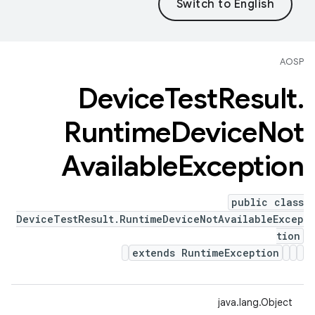
AOSP
Device
Test
Result
.
Runtime
Device
Not
Available
Exception
public class
DeviceTestResult.RuntimeDeviceNotAvailableExcep
tion
extends RuntimeException
java.lang.Object