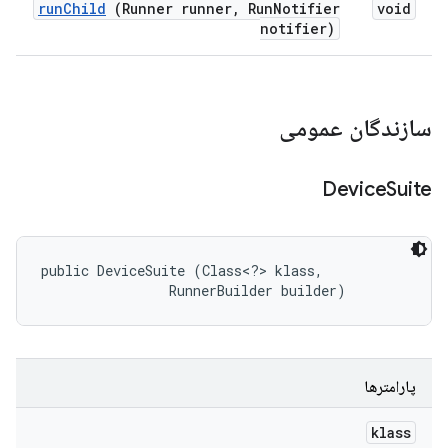
run
Child
(Runner runner
,
Run
Notifier
void
notifier)
سازندگان عمومی
Device
Suite
public DeviceSuite (Class<?> klass, 

                RunnerBuilder builder)
پارامترها
klass