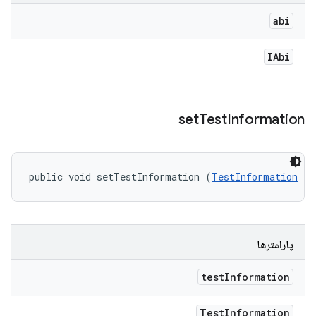
abi
IAbi
set
Test
Information
public void setTestInformation (
TestInformation
 te
پارامترها
test
Information
Test
Information