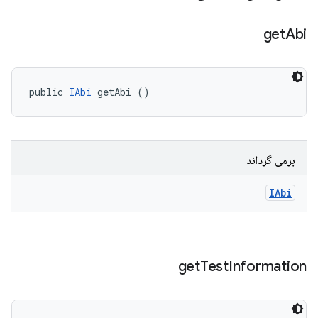
get
Abi
public 
IAbi
 getAbi ()
برمی گرداند
IAbi
get
Test
Information