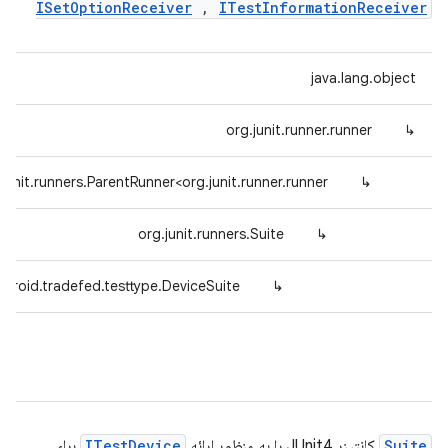
ISetOptionReceiver
,
ITestInformationReceiver
java.lang.object
org.junit.runner.runner
↳
.junit.runners.ParentRunner<org.junit.runner.runner>
↳
org.junit.runners.Suite
↳
droid.tradefed.testtype.DeviceSuite
↳
Suite
کانتینر JUnit4 را به منظور ارائه
ITestDevice
برای