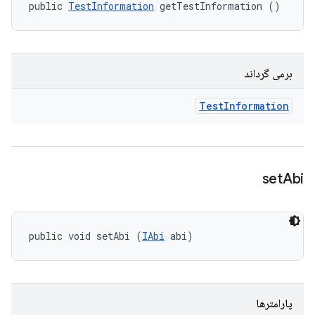
public 
TestInformation
 getTestInformation ()
برمی گرداند
Test
Information
set
Abi
public void setAbi (
IAbi
 abi)
پارامترها