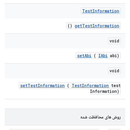
Test
Information
()
get
Test
Information
void
set
Abi
(
IAbi
abi)
void
set
Test
Information
(
Test
Information
test
Information)
روش های محافظت شده