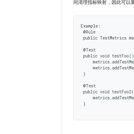
间清理指标映射，因此可以
Example:

 @Rule

 public TestMetrics me
 @Test

 public void testFoo()
     metrics.addTestMe
     metrics.addTestMe
 }

 @Test

 public void testFoo2(
     metrics.addTestMe
 }
