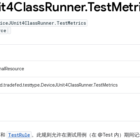
it4Class
Runner
.
Test
Metr
iceJUnit4ClassRunner.TestMetrics
rce
rnalResource
d.tradefed.testtype.DeviceJUnit4ClassRunner.TestMetrics
和
TestRule
。此规则允许在测试用例（在 @Test 内）期