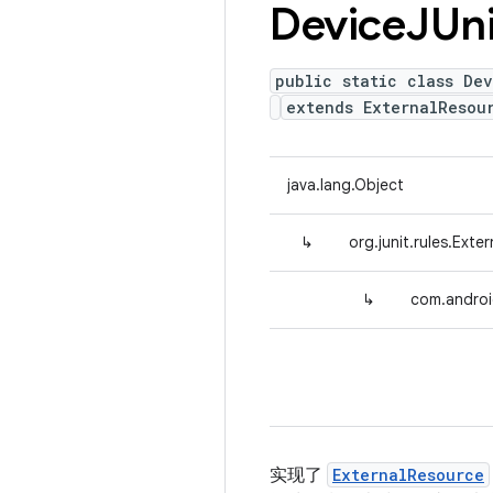
Device
JUn
public static class Dev
extends ExternalResou
java.lang.Object
↳
org.junit.rules.Exte
↳
com.androi
实现了
ExternalResource