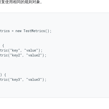
重复使用相同的规则对象。
trics = new TestMetrics();

 {

tric("key", "value");

tric("key2", "value2");

) {

tric("key3", "value3");
