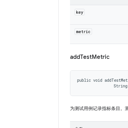
key
metric
add
Test
Metric
public void addTestMet
                String
为测试用例记录指标条目。