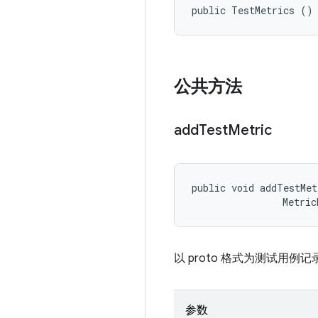
public TestMetrics ()
公共方法
add
Test
Metric
public void addTestMet
                Metric
以 proto 格式为测试
参数