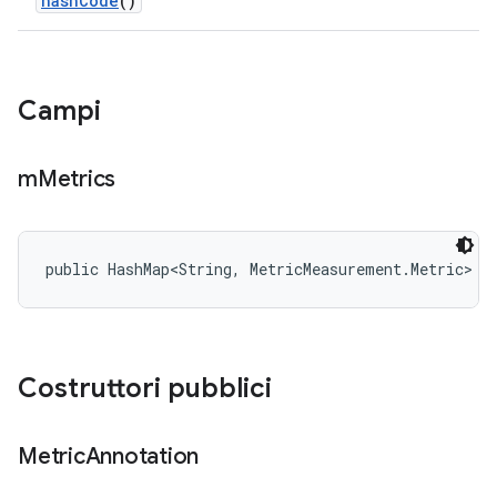
hash
Code
()
Campi
m
Metrics
public HashMap<String, MetricMeasurement.Metric> m
Costruttori pubblici
Metric
Annotation