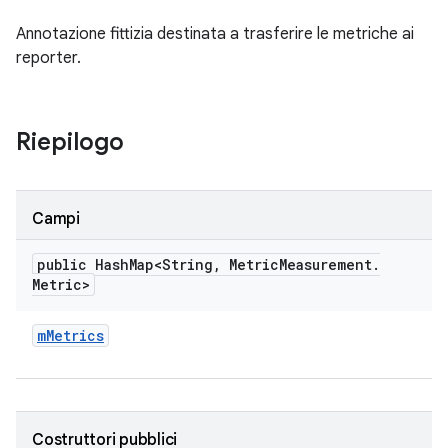
Annotazione fittizia destinata a trasferire le metriche ai
reporter.
Riepilogo
Campi
public Hash
Map<String
,
Metric
Measurement
.
Metric>
m
Metrics
Costruttori pubblici