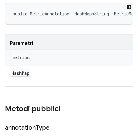
public MetricAnnotation (HashMap<String, MetricMea
Parametri
metrics
Hash
Map
Metodi pubblici
annotation
Type