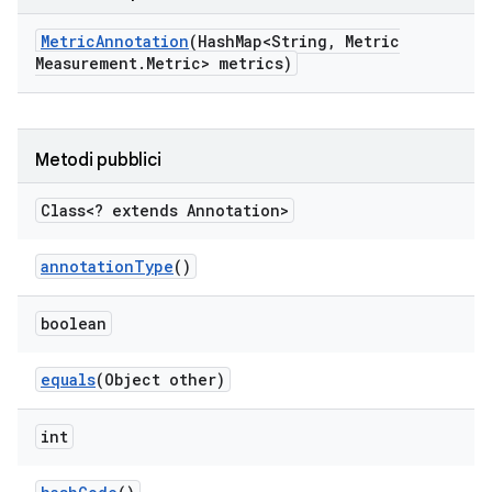
Metric
Annotation
(Hash
Map<String
,
Metric
Measurement
.
Metric> metrics)
Metodi pubblici
Class<? extends Annotation>
annotation
Type
()
boolean
equals
(Object other)
int