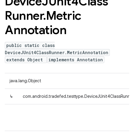
Device
JUnit4Class
Runner
.
Metric
Annotation
public static class
DeviceJUnit4ClassRunner.MetricAnnotation
extends Object
implements Annotation
java.lang.Object
↳
com.android.tradefed.testtype.DeviceJUnit4ClassRunner