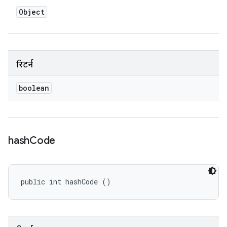
Object
रिटर्न
boolean
hash
Code
public int hashCode ()