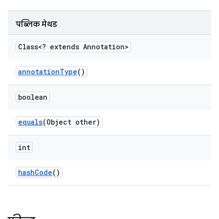
पब्लिक मेथड
Class<? extends Annotation>
annotation
Type
()
boolean
equals
(Object other)
int
hash
Code
()