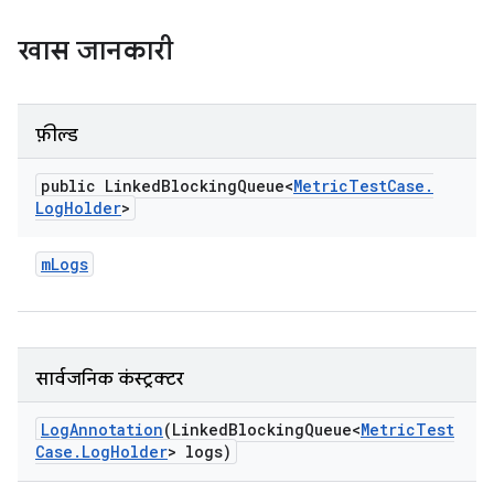
खास जानकारी
फ़ील्ड
public Linked
Blocking
Queue<
Metric
Test
Case
.
Log
Holder
>
m
Logs
सार्वजनिक कंस्ट्रक्टर
Log
Annotation
(Linked
Blocking
Queue<
Metric
Test
Case
.
Log
Holder
> logs)