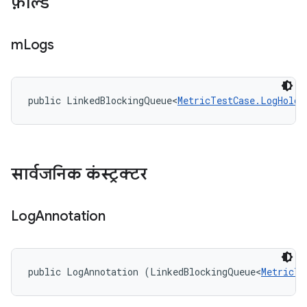
फ़ील्ड
m
Logs
public LinkedBlockingQueue<
MetricTestCase.LogHolde
सार्वजनिक कंस्ट्रक्टर
Log
Annotation
public LogAnnotation (LinkedBlockingQueue<
MetricTe