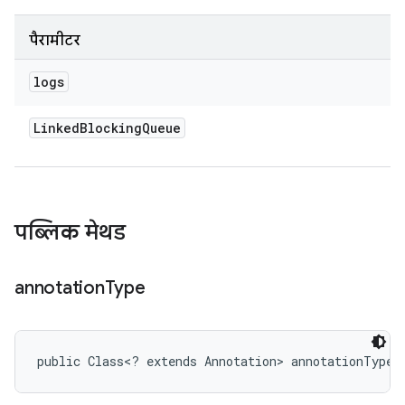
पैरामीटर
logs
Linked
Blocking
Queue
पब्लिक मेथड
annotation
Type
public Class<? extends Annotation> annotationType 