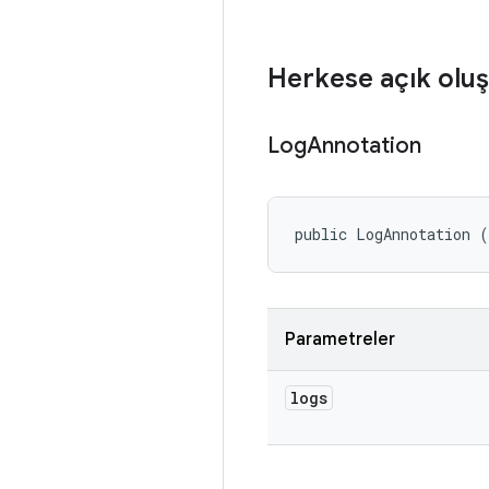
Herkese açık oluş
Log
Annotation
public LogAnnotation 
Parametreler
logs