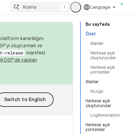
/
Bu sayfada
Özet
latform kararlılığını
Alanlar
SP'yi oluşturmak ve
t-release
manifest
Herkese açık
oluşturucular
n
AOSP'de yapılan
Herkese açık
yöntemler
Alanlar
mLogs
Herkese açık
oluşturucular
LogAnnotation
Herkese açık
yöntemler