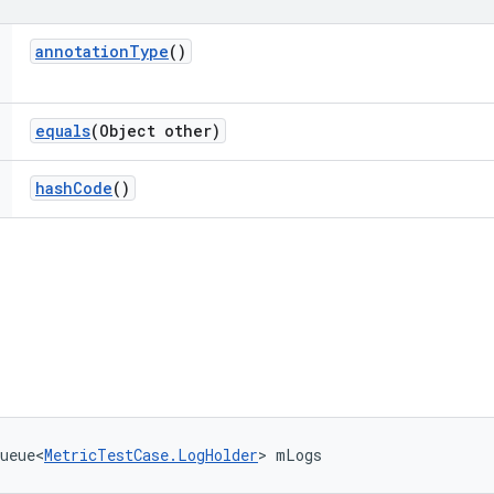
annotation
Type
()
equals
(Object other)
hash
Code
()
ueue<
MetricTestCase.LogHolder
> mLogs