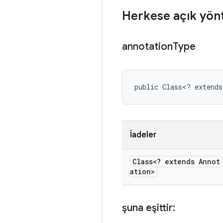
Herkese açık yön
annotation
Type
public Class<? extends
İadeler
Class<? extends Annot
ation>
şuna eşittir: