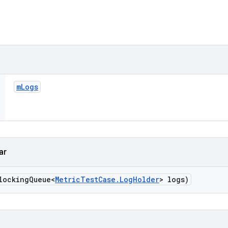
m
Logs
ar
locking
Queue<
Metric
Test
Case
.
Log
Holder
> logs)