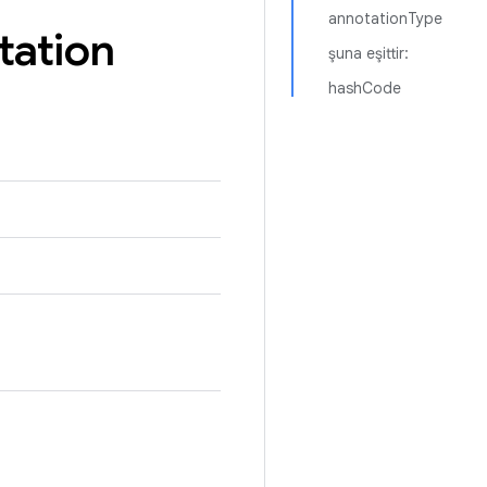
annotationType
tation
şuna eşittir:
hashCode