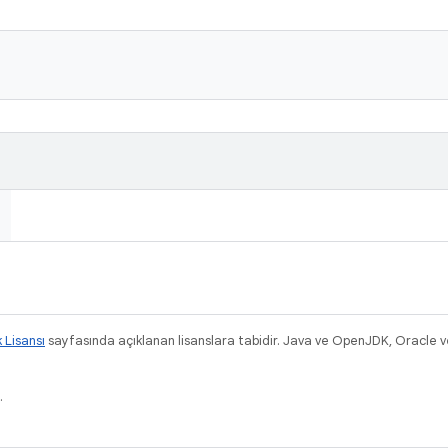
k Lisansı
sayfasında açıklanan lisanslara tabidir. Java ve OpenJDK, Oracle ve/v
.