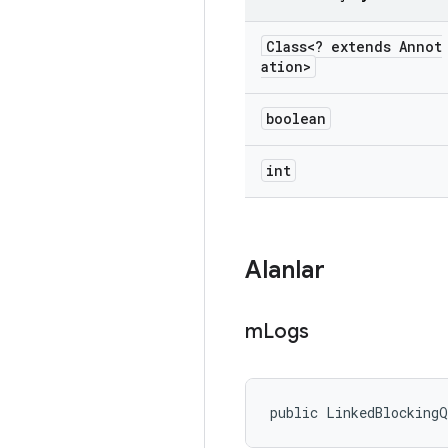
Class<? extends Annot
ation>
boolean
int
Alanlar
m
Logs
public LinkedBlockingQ