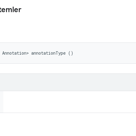
temler
 Annotation> annotationType ()