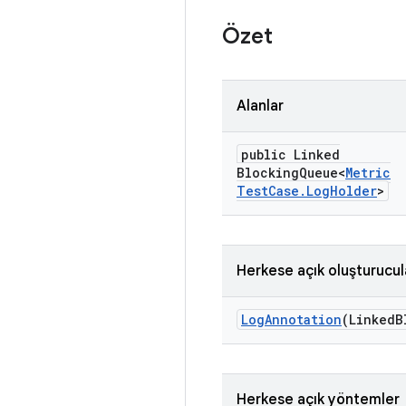
Özet
Alanlar
public Linked
Blocking
Queue<
Metric
Test
Case
.
Log
Holder
>
Herkese açık oluşturucul
Log
Annotation
(Linked
B
Herkese açık yöntemler