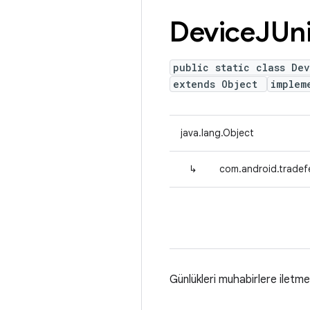
Device
JUn
public static class De
extends Object
implem
java.lang.Object
↳
com.android.tradef
Günlükleri muhabirlere iletme