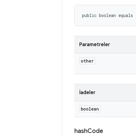
public boolean equals
Parametreler
other
İadeler
boolean
hash
Code