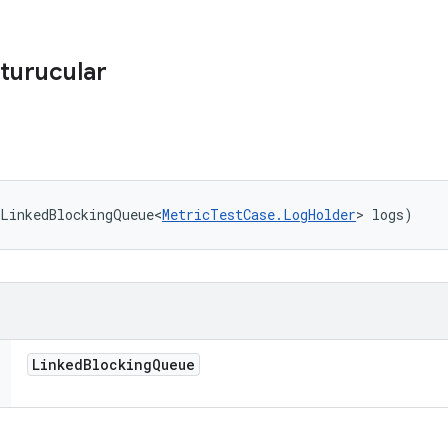
turucular
(LinkedBlockingQueue<
MetricTestCase.LogHolder
> logs)
Linked
Blocking
Queue