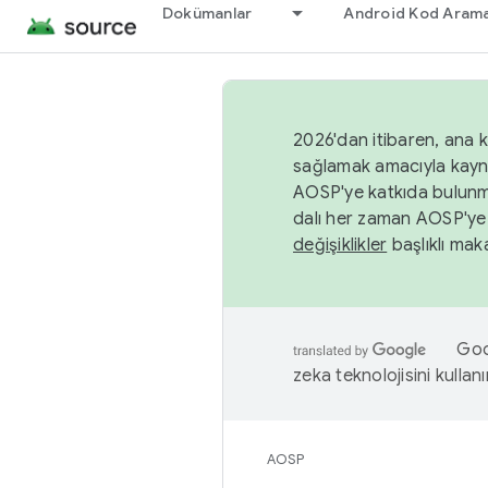
Dokümanlar
Android Kod Arama
2026'dan itibaren, ana k
sağlamak amacıyla kayn
AOSP'ye katkıda bulunm
dalı her zaman AOSP'ye 
değişiklikler
başlıklı maka
Goog
zeka teknolojisini kullanı
AOSP