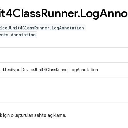
it4Class
Runner
.
Log
Anno
viceJUnit4ClassRunner.LogAnnotation
ents Annotation
ed.testtype.DeviceJUnit4ClassRunner.LogAnnotation
k için oluşturulan sahte açıklama.