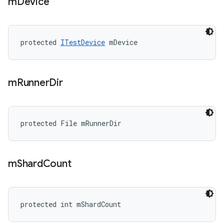
m
Device
protected 
ITestDevice
 mDevice
m
Runner
Dir
protected File mRunnerDir
m
Shard
Count
protected int mShardCount