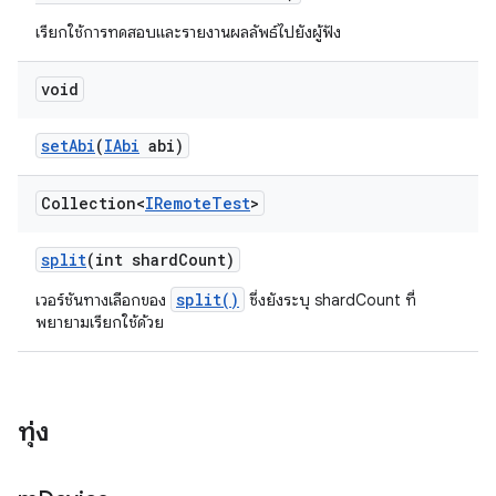
เรียกใช้การทดสอบและรายงานผลลัพธ์ไปยังผู้ฟัง
void
set
Abi
(
IAbi
abi)
Collection<
IRemote
Test
>
split
(int shard
Count)
split()
เวอร์ชันทางเลือกของ
ซึ่งยังระบุ shardCount ที่
พยายามเรียกใช้ด้วย
ทุ่ง