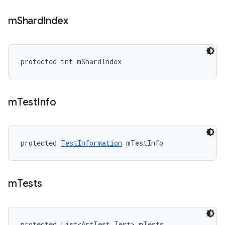
m
Shard
Index
protected int mShardIndex
m
Test
Info
protected 
TestInformation
 mTestInfo
m
Tests
protected List<ArtTest.Test> mTests