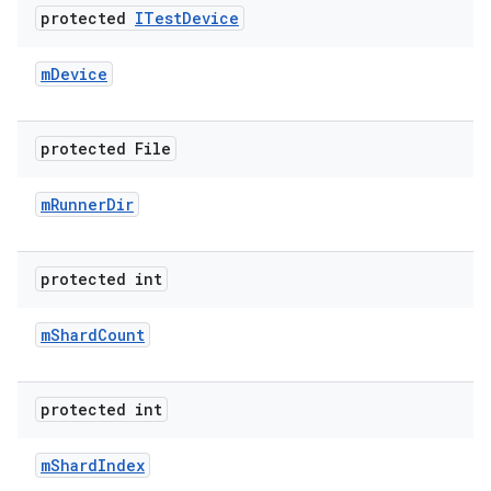
protected
ITest
Device
m
Device
protected File
m
Runner
Dir
protected int
m
Shard
Count
protected int
m
Shard
Index