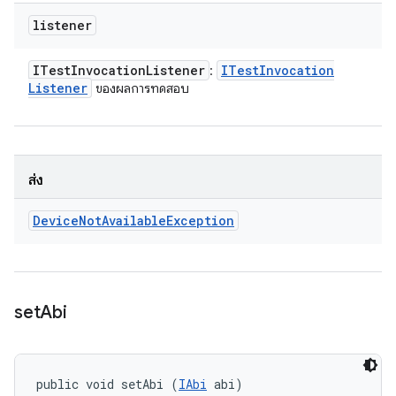
listener
ITest
Invocation
Listener
ITest
Invocation
:
Listener
ของผลการทดสอบ
ส่ง
Device
Not
Available
Exception
set
Abi
public void setAbi (
IAbi
 abi)