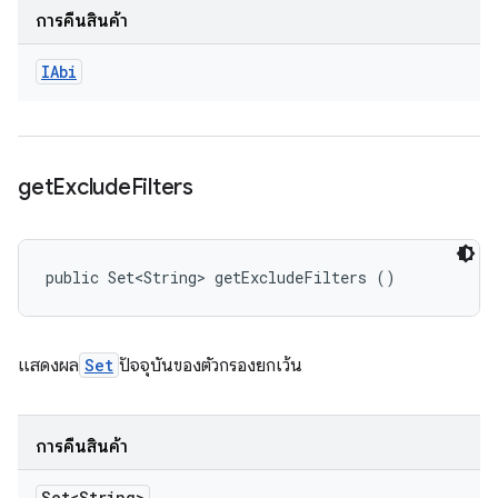
การคืนสินค้า
IAbi
get
Exclude
Filters
public Set<String> getExcludeFilters ()
แสดงผล
Set
ปัจจุบันของตัวกรองยกเว้น
การคืนสินค้า
Set<String>