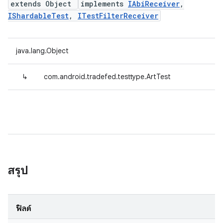
extends Object
implements
IAbiReceiver
,
IShardableTest
,
ITestFilterReceiver
java.lang.Object
↳
com.android.tradefed.testtype.ArtTest
สรุป
ฟิลด์