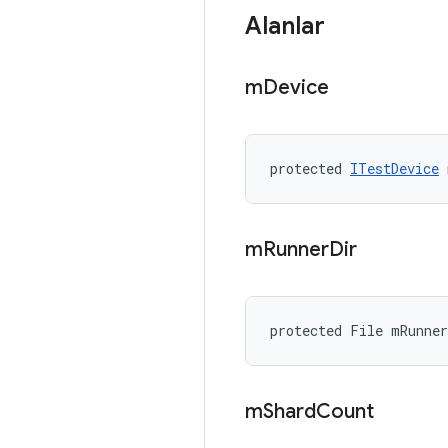
Alanlar
m
Device
protected 
ITestDevice
 
m
Runner
Dir
protected File mRunner
m
Shard
Count