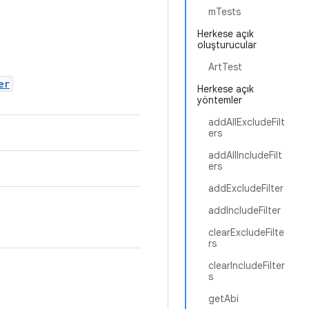
mTests
Herkese açık
oluşturucular
ArtTest
er
Herkese açık
yöntemler
addAllExcludeFilt
ers
addAllIncludeFilt
ers
addExcludeFilter
addIncludeFilter
clearExcludeFilte
rs
clearIncludeFilter
s
getAbi