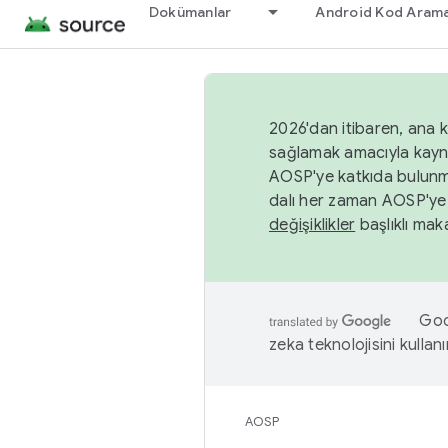
Dokümanlar
Android Kod Arama
2026'dan itibaren, ana k
sağlamak amacıyla kayn
AOSP'ye katkıda bulunm
dalı her zaman AOSP'ye 
değişiklikler
başlıklı maka
Goog
zeka teknolojisini kullanı
AOSP