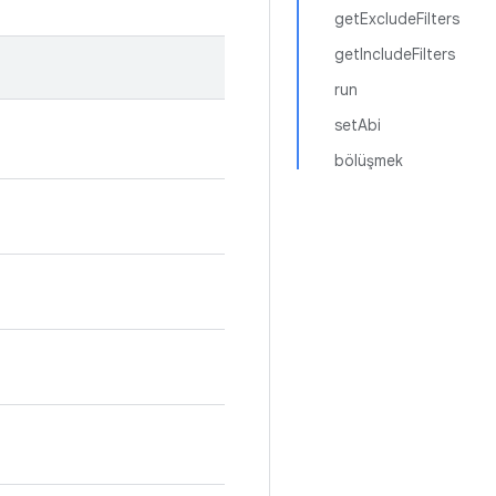
getExcludeFilters
getIncludeFilters
run
setAbi
bölüşmek