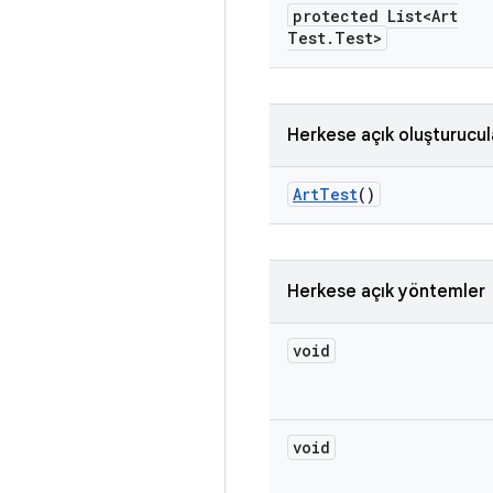
protected List<Art
Test
.
Test>
Herkese açık oluşturucul
Art
Test
()
Herkese açık yöntemler
void
void