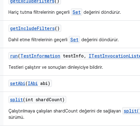
get
Exclude
Filters
()
Set
Hariç tutma filtrelerinin geçerli
değerini döndürür.
get
Include
Filters
()
Set
Dahil etme filtrelerinin geçerli
değerini döndürür.
run
(
Test
Information
test
Info
,
ITest
Invocation
List
Testleri çalıştırır ve sonuçları dinleyiciye bildirir.
set
Abi
(
IAbi
abi)
split
(int shard
Count)
split(
Çalıştırılmaya çalışılan shardCount değerini de sağlayan
sürümü.