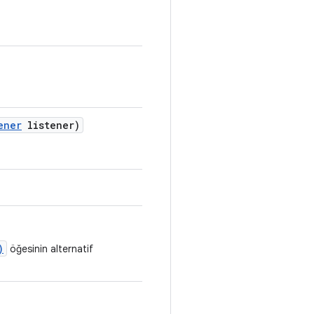
ener
listener)
)
öğesinin alternatif