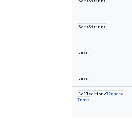
Set<String>
Set<String>
void
void
Collection<
IRemote
Test
>