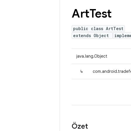
Art
Test
public class ArtTest
extends Object
implem
java.lang.Object
↳
com.android.tradefe
Özet