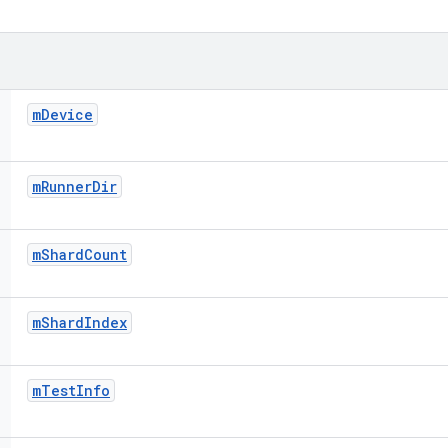
m
Device
m
Runner
Dir
m
Shard
Count
m
Shard
Index
m
Test
Info