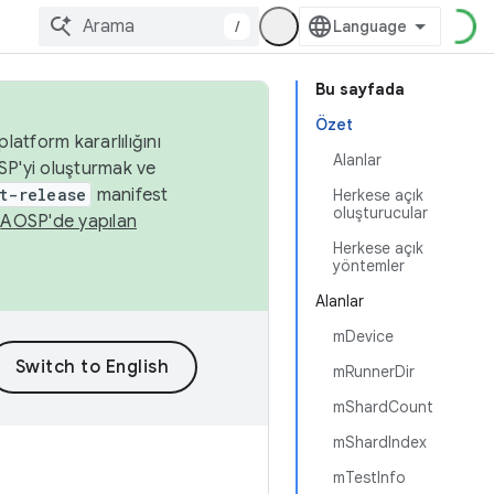
/
Bu sayfada
Özet
latform kararlılığını
Alanlar
SP'yi oluşturmak ve
t-release
manifest
Herkese açık
oluşturucular
n
AOSP'de yapılan
Herkese açık
yöntemler
Alanlar
mDevice
mRunnerDir
mShardCount
mShardIndex
mTestInfo