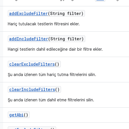
add
Exclude
Filter
(String filter)
Hariç tutulacak testlerin filtresini ekler.
add
Include
Filter
(String filter)
Hangi testlerin dahil edileceğine dair bir filtre ekler.
clear
Exclude
Filters
()
Şu anda izlenen tüm hariç tutma filtrelerini silin.
clear
Include
Filters
()
Şu anda izlenen tüm dahil etme filtrelerini silin.
get
Abi
()