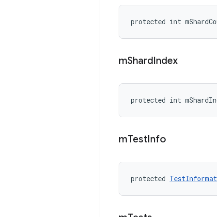
protected int mShardCo
m
Shard
Index
protected int mShardIn
m
Test
Info
protected 
TestInformat