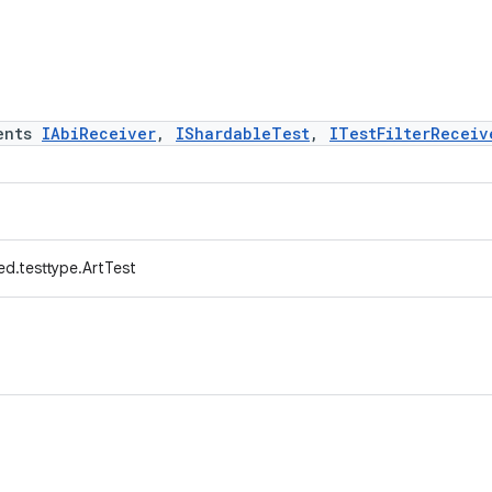
ents
IAbiReceiver
,
IShardableTest
,
ITestFilterReceiv
d.testtype.ArtTest