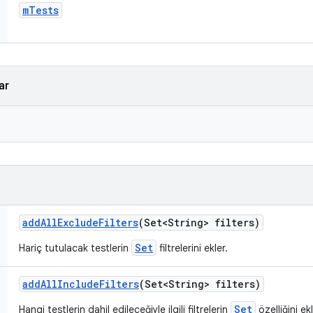
m
Tests
ar
add
All
Exclude
Filters
(Set<String> filters)
Set
Hariç tutulacak testlerin
filtrelerini ekler.
add
All
Include
Filters
(Set<String> filters)
Set
Hangi testlerin dahil edileceğiyle ilgili filtrelerin
özelliğini ekl