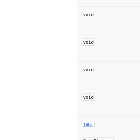
void
void
void
void
IAbi