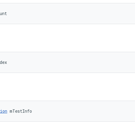
unt
dex
ion
 mTestInfo