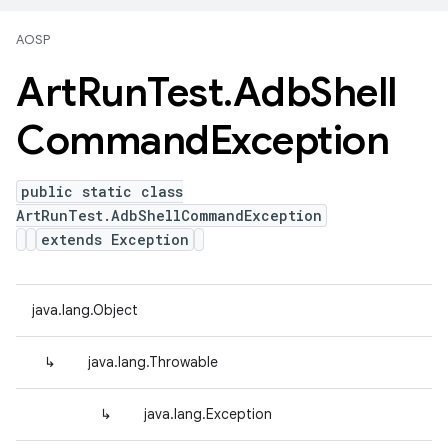
AOSP
Art
Run
Test
.
Adb
Shell
Command
Exception
public static class
ArtRunTest.AdbShellCommandException
extends Exception
java.lang.Object
↳
java.lang.Throwable
↳
java.lang.Exception