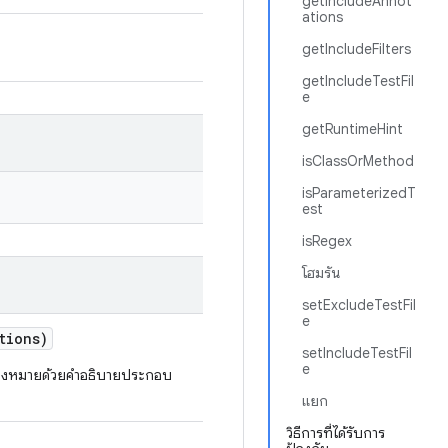
getIncludeAnnot
ations
getIncludeFilters
getIncludeTestFil
e
getRuntimeHint
isClassOrMethod
isParameterizedT
est
isRegex
โฮมรัน
setExcludeTestFil
e
tions)
setIncludeTestFil
e
่องหมายด้วยคำอธิบายประกอบ
แยก
วิธีการที่ได้รับการ