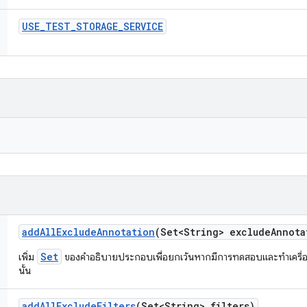
USE
_
TEST
_
STORAGE
_
SERVICE
add
All
Exclude
Annotation
(Set<String> exclude
Annota
Set
เพิ่ม
ของคำอธิบายประกอบเพื่อยกเว้นหากมีการทดสอบและทำเครื
นั้น
add
All
Exclude
Filters
(Set<String> filters)