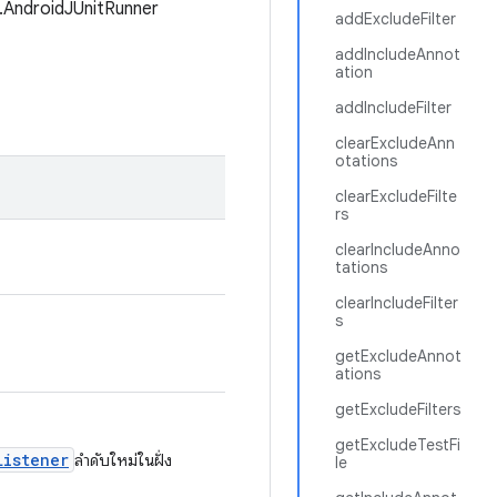
er.AndroidJUnitRunner
addExcludeFilter
addIncludeAnnot
ation
addIncludeFilter
clearExcludeAnn
otations
clearExcludeFilte
rs
clearIncludeAnno
tations
clearIncludeFilter
s
getExcludeAnnot
ations
getExcludeFilters
getExcludeTestFi
Listener
ลำดับใหม่ในฝั่ง
le