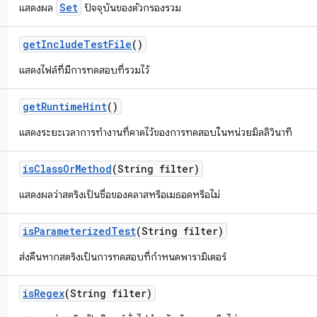
Set
แสดงผล
ปัจจุบันของตัวกรองรวม
get
Include
Test
File
()
แสดงไฟล์ที่มีการทดสอบที่รวมไว้
get
Runtime
Hint
()
แสดงระยะเวลาการทำงานที่คาดไว้ของการทดสอบในหน่วยมิลลิวินาที
is
Class
Or
Method
(String filter)
แสดงผลว่าสตริงเป็นชื่อของคลาสหรือเมธอดหรือไม่
is
Parameterized
Test
(String filter)
ส่งคืนหากสตริงเป็นการทดสอบที่กำหนดพารามิเตอร์
is
Regex
(String filter)