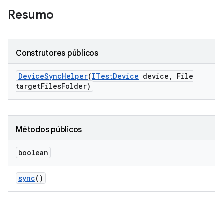
Resumo
Construtores públicos
Device
Sync
Helper
(
ITest
Device
device
,
File
target
Files
Folder)
Métodos públicos
boolean
sync
()