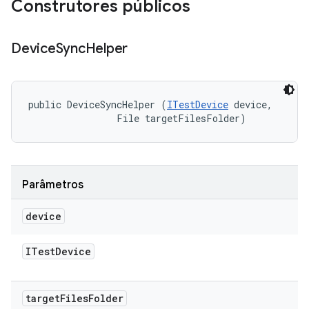
Construtores públicos
Device
Sync
Helper
public DeviceSyncHelper (
ITestDevice
 device, 

                File targetFilesFolder)
Parâmetros
device
ITest
Device
target
Files
Folder