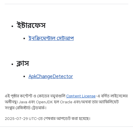
ইন্টারফেস
ইনক্রিমেন্টাল সেটআপ
ক্লাস
ApkChangeDetector
এই পৃষ্ঠার কন্টেন্ট ও কোডের নমুনাগুলি
Content License
-এ বর্ণিত লাইসেন্সের
অধীনস্থ। Java এবং OpenJDK হল Oracle এবং/অথবা তার অ্যাফিলিয়েট
সংস্থার রেজিস্টার্ড ট্রেডমার্ক।
2025-07-29 UTC-তে শেষবার আপডেট করা হয়েছে।